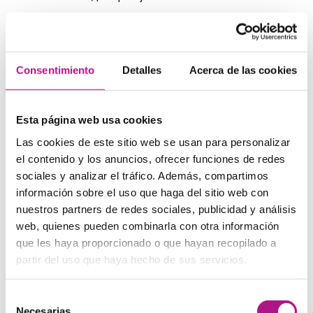
Stop doing
Enjoy doing
Suggest doing
Avoid doing
Consentimiento
Detalles
Acerca de las cookies
Wouldn’t mind doing
How about doing?
Esta página web usa cookies
Las preposiciones van siempre seguidas de gerundio:
Las cookies de este sitio web se usan para personalizar
After doing, in doing, before doing, be
used to
doing,
el contenido y los anuncios, ofrecer funciones de redes
committed to doing, etc
sociales y analizar el tráfico. Además, compartimos
Verbos seguidos de gerundio o
información sobre el uso que haga del sitio web con
nuestros partners de redes sociales, publicidad y análisis
seguidos de infinitivo
web, quienes pueden combinarla con otra información
que les haya proporcionado o que hayan recopilado a
Hay algunos verbos que funcionan bien con ambas
formas verbales.
partir del uso que haya hecho de sus servicios.
Like/ love /prefer doing or to do
Start/begin/continue doing or to do
Selección
Bother doing or to do
Necesarias