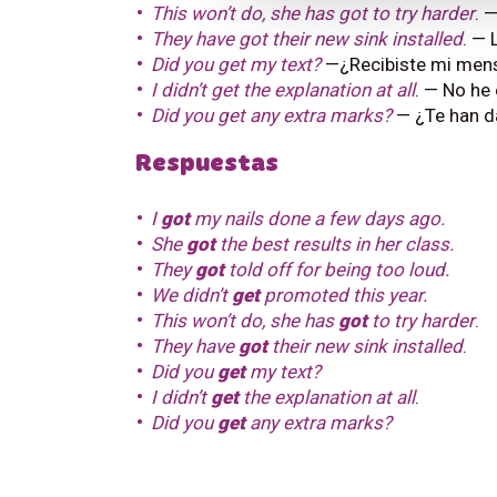
This won’t do, she has got to try harder
. 
They have got their new sink installed
. — 
Did you get my text?
—¿Recibiste mi men
I didn’t get the explanation at all
. — No he
Did you get any extra marks?
— ¿Te han d
Respuestas
I
got
my nails done a few days ago.
She
got
the best results in her class.
They
got
told off for being too loud.
We didn’t
get
promoted this year.
This won’t do, she has
got
to try harder
.
They have
got
their new sink installed
.
Did you
get
my text?
I didn’t
get
the explanation at all
.
Did you
get
any extra marks?