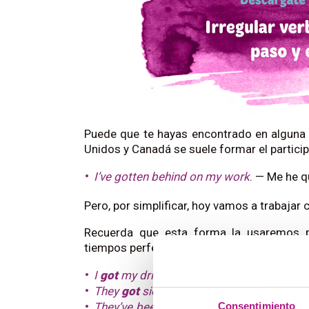
Puede que te hayas encontrado en alguna 
Unidos y Canadá se suele formar el participi
I’ve gotten behind on my work
. — Me he q
Pero, por simplificar, hoy vamos a trabajar
Recuerda que esta forma la usaremos p
tiempos perfectos (tercera columna) en fra
I
got
my driving licence at last
. — Por fin
They
got
sick last week
. — Se pusieron m
Consentimiento
They’ve been running in the rain and th