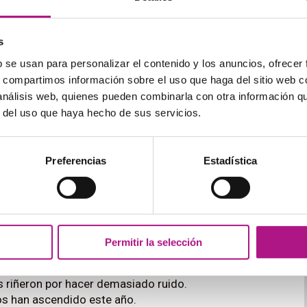
.
vas y negativas llevan la marca de pasado en el
verbo
s
b se usan para personalizar el contenido y los anuncios, ofrecer
s, compartimos información sobre el uso que haga del sitio web 
iew
. — No me hicieron ningún comentario después de
 análisis web, quienes pueden combinarla con otra información q
r del uso que haya hecho de sus servicios.
les revisaron el trabajo.
enas notas?
 más leche?
Preferencias
Estadística
s de estas frases con la forma correcta de
get
(verbo
puestas que tienes justo debajo:
Permitir la selección
i a que me hicieran las uñas hace unos días.
acó las mejores notas de su clase.
s riñeron por hacer demasiado ruido.
os han ascendido este año.