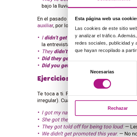
bajo la lluvia y se han mojado los zapatos
En el pasado simple, las frases interrogati
Esta página web usa cookie
auxiliar
, por lo que
get
va en su forma base:
Las cookies de este sitio we
y analizar el tráfico. Ademá
I
didn’t get
any feedback after the interv
redes sociales, publicidad y
la entrevista.
que hayan recopilado a parti
They
didn’t get
their work checked
. — No 
Did they get
good marks?
— ¿Sacaron bu
Selección
Did you get
more milk?
— ¿Has comprado
Necesarias
de
Ejercicios
consentimiento
Te toca a ti. Prueba a rellenar los espacio
irregular). Cuando acabes, consulta las res
Rechazar
I got my nails done a few days ago
. — Fu
She got the best results in her class
. — S
They got told off for being too loud
. — Le
We didn’t get promoted this year
. — No n