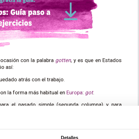
ocasión con la palabra
gotten
, y es que en Estados
o así:
uedado atrás con el trabajo.
 con la forma más habitual en
Europa
:
got
.
ara el pasado simple (segunda columna) y para
ses afirmativas:
 he conseguido el permiso de conducir.
alos la semana pasada.
Detalles
ey have
got
their shoes wet
. — Han estado corriendo