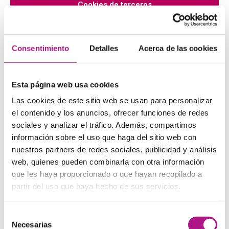
Cookies de terceros
Nombre
Finalidad
Google Tag Manager
Cookie esencial
Consentimiento
Detalles
Acerca de las cookies
Google Analytics
Estadística
Esta página web usa cookies
Google Analytics Audiences
Estadística
Las cookies de este sitio web se usan para personalizar
Facebook Connect
Publicitaria
el contenido y los anuncios, ofrecer funciones de redes
sociales y analizar el tráfico. Además, compartimos
Facebook Custom Audiences
Publicitaria
información sobre el uso que haga del sitio web con
Hubspot
De seguimiento
nuestros partners de redes sociales, publicidad y análisis
web, quienes pueden combinarla con otra información
DoubleClick
Publicitaria
que les haya proporcionado o que hayan recopilado a
partir del uso que haya hecho de sus servicios.
Google Adwords Conversion
Publicitaria
Google Dynamic Remarketing
De seguimiento
Selección
Necesarias
de