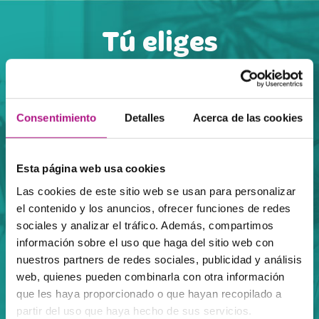
Tú eliges
Elige la manera de aprender inglés que más se
adapte a tus necesidades
Consentimiento
Detalles
Acerca de las cookies
Esta página web usa cookies
Las cookies de este sitio web se usan para personalizar
Presencial
Presencial +
el contenido y los anuncios, ofrecer funciones de redes
100%
Online
sociales y analizar el tráfico. Además, compartimos
información sobre el uso que haga del sitio web con
+ INFO
nuestros partners de redes sociales, publicidad y análisis
web, quienes pueden combinarla con otra información
que les haya proporcionado o que hayan recopilado a
partir del uso que haya hecho de sus servicios.