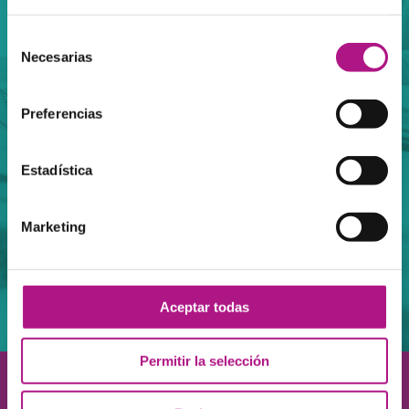
Selección
Teens
Corporate
Necesarias
de
consentimiento
+ INFO
+ INFO
Preferencias
Estadística
Certificados
Marketing
Oficiales
+ INFO
Aceptar todas
Permitir la selección
¡Queremos conocerte!