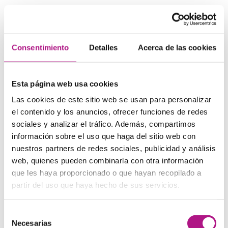
¿En qué debes fijarte?
Consentimiento
Detalles
Acerca de las cookies
Sea cual sea tu nivel, de una manera generalista te
recomendamos:
Esta página web usa cookies
Identificar el tema del que se habla.
Las cookies de este sitio web se usan para personalizar
Darte cuenta de las estructuras más comunes y las
el contenido y los anuncios, ofrecer funciones de redes
repeticiones y “muletillas”.
sociales y analizar el tráfico. Además, compartimos
Reconocer las palabras y expresiones que ya sabes y
cómo se usan.
información sobre el uso que haga del sitio web con
Hacer un ejercicio de reflexión de lo que no has
nuestros partners de redes sociales, publicidad y análisis
entendido: apunta palabras, expresiones, estructuras… y
web, quienes pueden combinarla con otra información
preguntar a tu profesor o investigar por tu cuenta.
que les haya proporcionado o que hayan recopilado a
Esta práctica te puede ayudar a combatir el
partir del uso que haya hecho de sus servicios.
estancamiento que a veces se produce al estudiar un
idioma si es que no hay un equilibrio en tu aprendizaje. Al
Selección
adquirir una lengua aprendemos a escribir, leer, hablar y
Necesarias
escuchar. Estarás de acuerdo con nosotros en que
de