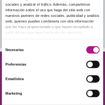
Inglés cotidiano
sociales y analizar el tráfico. Además, compartimos
Inglés para adultos
información sobre el uso que haga del sitio web con
Inglés para tu día a día profesional
nuestros partners de redes sociales, publicidad y análisis
Lección a Lección
web, quienes pueden combinarla con otra información
Uncategorized
que les haya proporcionado o que hayan recopilado a
partir del uso que haya hecho de sus servicios.
Descarga nuestros ebooks
Selección
Necesarias
de
consentimiento
¡Queremos conocerte!
Preferencias
Déjanos tus datos y te contamos cómo ayudarte
a conseguir el nivel de inglés que necesitas.
Estadística
Marketing