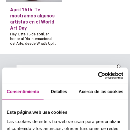
April 15th: Te
mostramos algunos
artistas en el World
Art Day
Hey! Este 15 de abril, en
honor al Día Internacional
del Arte, desde What’s Up!…
Categorías
Consentimiento
Detalles
Acerca de las cookies
Academias de inglés
Academias de inglés para adultos
Esta página web usa cookies
Aprender inglés
Las cookies de este sitio web se usan para personalizar
Culture
el contenido y los anuncios, ofrecer funciones de redes
Guía para elegir academia