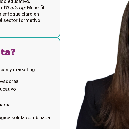
ido educativo,
en
What’s Up!
Mi perfil
n enfoque claro en
l sector formativo.
sta?
ción y marketing:
ovadoras
ducativo
marca
ógica sólida combinada