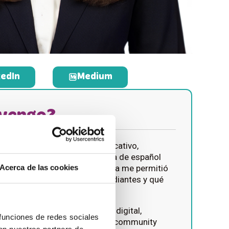
kedIn
Medium
 vengo?
 profesional en el ámbito educativo,
s de tres años como profesora de español
Acerca de las cookies
sterdam y Barcelona. Esa etapa me permitió
idad cómo aprenden los estudiantes y qué
tro y fuera del aula.
mi carrera hacia el marketing digital,
 funciones de redes sociales
ora de contenido educativo y community