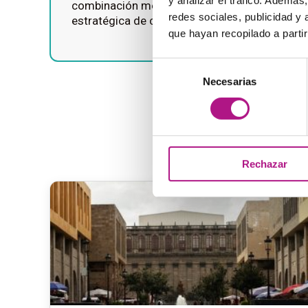
y analizar el tráfico. Ademá
combinación me permite entender tanto la pa
redes sociales, publicidad y
estratégica de cualquier proyecto educativo.
que hayan recopilado a parti
Selección
Necesarias
de
consentimiento
Rechazar