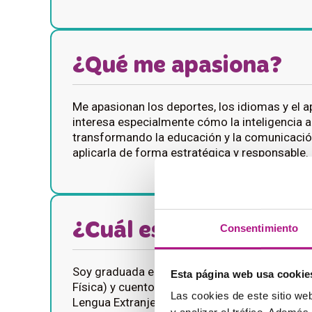
¿Qué me apasiona?
Me apasionan los deportes, los idiomas y el 
interesa especialmente cómo la inteligencia ar
transformando la educación y la comunicac
aplicarla de forma estratégica y responsable.
¿Cuál es mi formació
Consentimiento
Soy graduada en Educación Primaria (especia
Esta página web usa cookie
Física) y cuento con un Máster en Enseñanza
Las cookies de este sitio we
Lengua Extranjera (ELE) y un Máster en Marketi