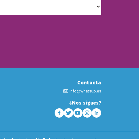
Contacta
info@whatsup.es
¿Nos sigues?