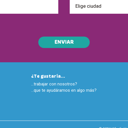
ENVIAR
¿Te gustaría...
…trabajar con nosotros?
…que te ayudáramos en algo más?