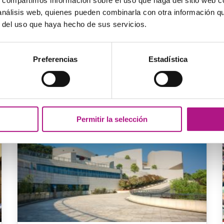
s, compartimos información sobre el uso que haga del sitio web 
rte pedagógica como la
manager en distintas a
 análisis web, quienes pueden combinarla con otra información q
campañas y estrategia
r del uso que haya hecho de sus servicios.
Preferencias
Estadística
Artículos destacados
Permitir la selección