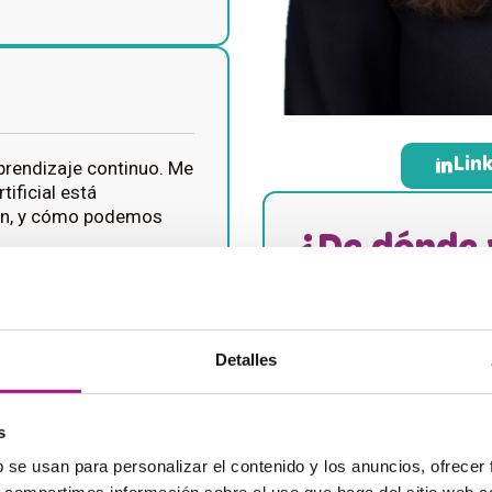
Lin
aprendizaje continuo. Me
tificial está
ión, y cómo podemos
¿De dónde
Comencé mi trayectoria
trabajando durante má
n?
Detalles
para extranjeros en Ám
comprender en profund
necesitan realmente den
lidad en Educación
s
 de Español como
Posteriormente, orienté 
b se usan para personalizar el contenido y los anuncios, ofrecer
ng Digital. Esta
trabajando como cread