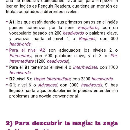
Una de nuestras colecciones favoritas para empezar a
leer en inglés es Penguin Readers, que tiene un montón de
títulos adaptados a diferentes niveles:
A1
: los que están dando sus primeros pasos en el inglés
pueden comenzar por la serie
Easystarts
, con un
vocabulario basado en 200
headwords
o palabras clave,
y avanzar hasta el nivel 1 o
Beginner
, con 300
headwords
.
Para el nivel A2
son adecuados los niveles 2 o
Elementary
, con 600 palabras clave, y el 3 o
Pre-
intermediate
(1200
headwords
).
Para el
B1
tenemos el nivel 4 o
Intermediate
, con 1700
headwords
.
B2
: nivel 5 o
Upper
Intermediate
, con 2300
headwords
.
C1
: nivel 6 o
Advanced
, con 3000
headwords
. Si has
llegado hasta aquí, probablemente puedas entender sin
problemas una novela convencional.
2) Para descubrir la magia: la saga