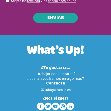
Acepto los
términos
y las
condiciones de uso
ENVIAR
¿Te gustaría...
…trabajar con nosotros?
…que te ayudáramos en algo más?
Contacta
info@whatsup.es
¿Nos sigues?