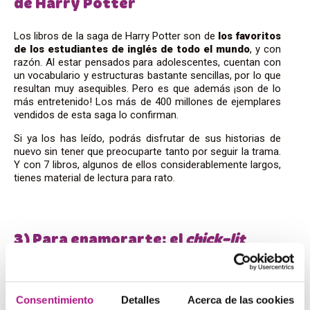
de Harry Potter
Los libros de la saga de Harry Potter son de
los favoritos
de los estudiantes de inglés de todo el mundo
, y con
razón. Al estar pensados para adolescentes, cuentan con
un vocabulario y estructuras bastante sencillas, por lo que
resultan muy asequibles. Pero es que además ¡son de lo
más entretenido! Los más de 400 millones de ejemplares
vendidos de esta saga lo confirman.
Si ya los has leído, podrás disfrutar de sus historias de
nuevo sin tener que preocuparte tanto por seguir la trama.
Y con 7 libros, algunos de ellos considerablemente largos,
tienes material de lectura para rato.
3) Para enamorarte: el
chick-lit
El
chick-lit
o “
literatura para chicas
” es un género que
se ha puesto de moda en el mercado inglés en los últimos
años. Para entendernos, son como las novelas rosa de tu
Consentimiento
Detalles
Acerca de las cookies