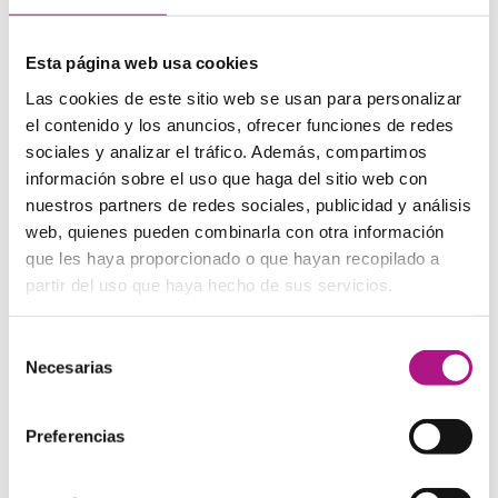
madre, pero totalmente adaptadas a los tiempos
modernos. Si eres un romántico, ¡estos libros son lo tuyo!
Una de las autoras más asequibles para empezar es
Esta página web usa cookies
Sophie Kinsella. Una de sus novelas más recomendables
para empezar es
I’ve got your number.
Las cookies de este sitio web se usan para personalizar
el contenido y los anuncios, ofrecer funciones de redes
sociales y analizar el tráfico. Además, compartimos
información sobre el uso que haga del sitio web con
4) Para amantes de las distopías:
nuestros partners de redes sociales, publicidad y análisis
The
Hunger
Games
web, quienes pueden combinarla con otra información
que les haya proporcionado o que hayan recopilado a
Los 3 tomos de
Los juegos del hambre
también están
partir del uso que haya hecho de sus servicios.
entre los
mejores libros para leer en inglés
. Al estar
destinados a un público
young
adult
, resultan fáciles de
comprender y seguir y tienen una trama fascinante. Si te
Selección
gusta leer sobre futuros distópicos y aventuras de acción,
Necesarias
de
seguro que esta serie te encantará.
consentimiento
Preferencias
5) Para disfrutar del misterio: