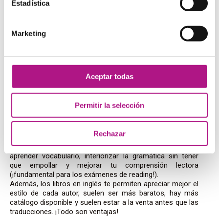
Agatha Christie
Estadística
Y para acabar, no podemos dejar de recomendarte
todo
Marketing
un clásico
: los libros de misterio de Agatha Christie. Esta
autora empleaba un vocabulario bastante sencillo en sus
novelas, por eso son de las preferidas para empezar a
leer en inglés. Si te gusta resolver enigmas, seguro que
acabarás totalmente enganchado.
Aceptar todas
Permitir la selección
¿Por qué leer en inglés?
Rechazar
¿Eres un ratón de biblioteca? Entonces te encantará saber
que leer inglés es una de las mejores maneras de
aprender vocabulario, interiorizar la gramática sin tener
que empollar y mejorar tu comprensión lectora
(¡fundamental para los exámenes de reading!).
Además, los libros en inglés te permiten apreciar mejor el
estilo de cada autor, suelen ser más baratos, hay más
catálogo disponible y suelen estar a la venta antes que las
traducciones. ¡Todo son ventajas!