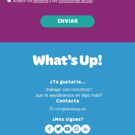
Acepto los
términos
y las
condiciones de uso
ENVIAR
¿Te gustaría...
…trabajar con nosotros?
…que te ayudáramos en algo más?
Contacta
info@whatsup.es
¿Nos sigues?