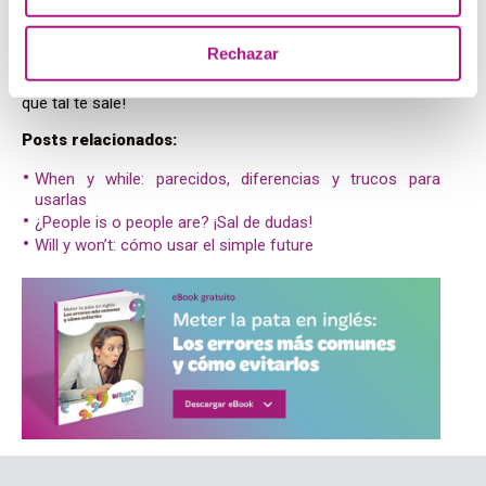
que asegúrate de comprobar si estás buscando el
significado correcto antes de lanzarte a aplicar esta
Rechazar
teoría. Prueba a utilizar las frases de ejemplo cambiando
las palabras que necesites para
contar algo sobre ti
, ¡a ver
qué tal te sale!
Posts relacionados:
When y while: parecidos, diferencias y trucos para
usarlas
¿People is o people are? ¡Sal de dudas!
Will y won’t: cómo usar el simple future