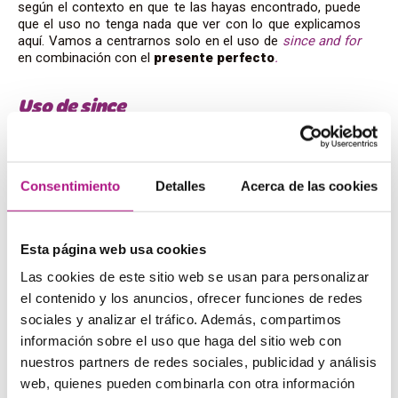
según el contexto en que te las hayas encontrado, puede
que el uso no tenga nada que ver con lo que explicamos
aquí. Vamos a centrarnos solo en el uso de
since and for
en combinación con el
presente perfecto
.
Uso de since
La palabra
since
sirve para marcar
el momento en que
empezó a ocurrir una acción
. Observa los siguientes
ejemplos:
Consentimiento
Detalles
Acerca de las cookies
I have had
my dog
since
2010
. — Tengo a mi perro
desde 2010.
Esta página web usa cookies
We
have wanted
to meet him
since
you first mentioned
him
. — Llevamos queriendo conocerle desde que nos
Las cookies de este sitio web se usan para personalizar
hablaste de él.
el contenido y los anuncios, ofrecer funciones de redes
They
have been playing
in a band
since
the beginning of
the month
. — Llevan desde el principio del mes tocando
sociales y analizar el tráfico. Además, compartimos
en un grupo.
información sobre el uso que haga del sitio web con
We
haven’t been
to the cinema
since
we watched that
nuestros partners de redes sociales, publicidad y análisis
awful film
. — Llevamos sin ir al cine desde que vimos
web, quienes pueden combinarla con otra información
aquella película horrible.