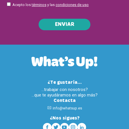
Acepto los
términos
y las
condiciones de uso
ENVIAR
¿Te gustaría...
…trabajar con nosotros?
…que te ayudáramos en algo más?
Contacta
info@whatsup.es
¿Nos sigues?