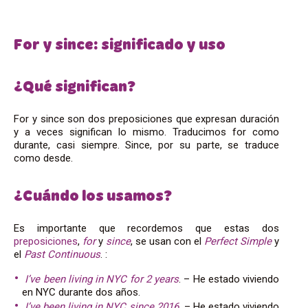
For y since: significado y uso
¿Qué significan?
For y since son dos preposiciones que expresan duración
y a veces significan lo mismo. Traducimos for como
durante, casi siempre. Since, por su parte, se traduce
como desde.
¿Cuándo los usamos?
Es importante que recordemos que estas dos
preposiciones
,
for
y
since
, se usan con el
Perfect Simple
y
el
Past Continuous
. :
I’ve been living in NYC for 2 years
. – He estado viviendo
en NYC durante dos años.
I’ve been living in NYC since 2016.
– He estado viviendo