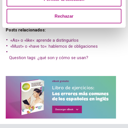
1 for 2 for 3 since 4 since 5 for 6 for 7 since 8 for 9
for 10 since
Rechazar
Posts relacionados:
«As» o «like»: aprende a distinguirlos
«Must» o «have to»: hablemos de obligaciones
Question tags: ¿qué son y cómo se usan?