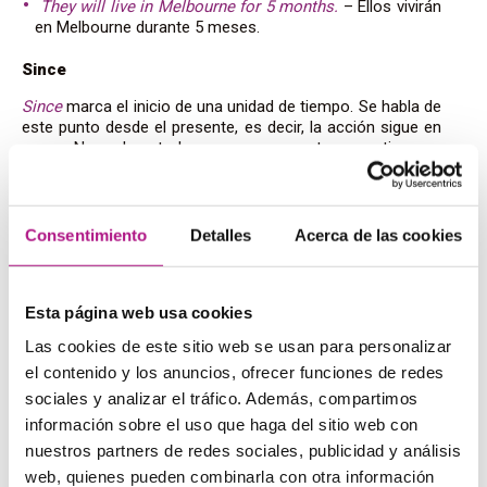
They will live in Melbourne for 5 months.
– Ellos vivirán
en Melbourne durante 5 meses.
Since
Since
marca el inicio de una unidad de tiempo. Se habla de
este punto desde el presente, es decir, la acción sigue en
curso. Normalmente lo vamos a encontrar con tiempos
verbales de pasado:
I haven’t seen Patrick since last week.
– No he visto a
Patrick desde la semana pasada.
Consentimiento
Detalles
Acerca de las cookies
She has won contest every year, since 2010.
– Ella ha
ganado el concurso cada año, desde 2010.
Esta página web usa cookies
Otros usos de for y since
Las cookies de este sitio web se usan para personalizar
Hasta aquí hemos hablado de las similitudes al expresar
el contenido y los anuncios, ofrecer funciones de redes
duración de eventos y de otras unidades de tiempo. Pero
sociales y analizar el tráfico. Además, compartimos
no hay que olvidar que estar dos preposiciones a veces
información sobre el uso que haga del sitio web con
expresan cosas completamente diferentes.
nuestros partners de redes sociales, publicidad y análisis
This present is for you.
– Este regalo es para ti.
web, quienes pueden combinarla con otra información