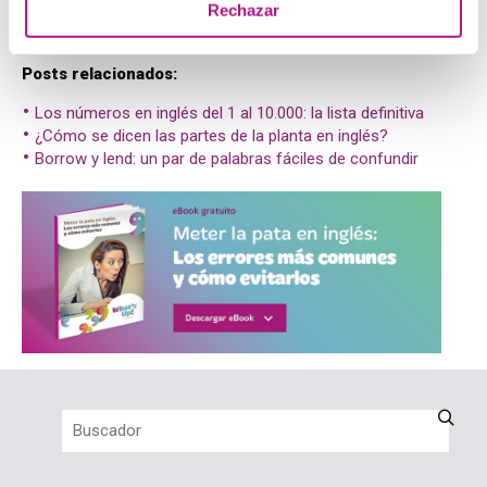
Rechazar
Prueba a unir frases con estas conjunciones a ver qué tal
te sale.
Posts relacionados:
Los números en inglés del 1 al 10.000: la lista definitiva
¿Cómo se dicen las partes de la planta en inglés?
Borrow y lend: un par de palabras fáciles de confundir