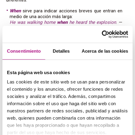
When
sirve para indicar acciones breves que entran en
medio de una acción más larga:
He was walking home
when
he heard the explosion
. —
Estaba caminando hacia casa cuando oyó la explosión.
While
sirve para indicar acciones más largas que se
superponen con otras acciones largas:
He was walking home
while
the thieves prepared the
Consentimiento
Detalles
Acerca de las cookies
heist
. — Estaba caminando hacia su casa mientras los
ladrones preparaban el golpe.
Además, hay un uso concreto para
when
que no tiene
Esta página web usa cookies
while
: indicar una sucesión de acciones:
Las cookies de este sitio web se usan para personalizar
When
you see the sign, turn right
. — Cuando veas la
el contenido y los anuncios, ofrecer funciones de redes
señal, gira a la derecha.
sociales y analizar el tráfico. Además, compartimos
Please clean the oven
when
it’s dirty
. — Limpia el horno
cuando esté sucio.
información sobre el uso que haga del sitio web con
nuestros partners de redes sociales, publicidad y análisis
Cómo utilizarlas
web, quienes pueden combinarla con otra información
que les haya proporcionado o que hayan recopilado a
Por último, vamos a darte un par de
trucos
para ayudarte
partir del uso que haya hecho de sus servicios.