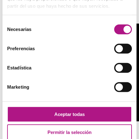
What have you said?
– ¿Qué has dicho?
partir del uso que haya hecho de sus servicios.
Have you ever been in England?
– ¿Has estado en
Inglaterra alguna vez?
Selección
Necesarias
de
consentimiento
Preferencias
Estadística
Marketing
Aceptar todas
Permitir la selección
Partículas o complementos del