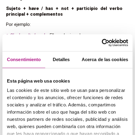
Sujeto + have / has + not + participio del verbo
principal + complementos
Por ejemplo:
She hasn’t played –
Ella no ha jugado
I have not played –
No he jugado
Interrogación
Podemos encontrar varias estructuras en cuanto a frases
Consentimiento
Detalles
Acerca de las cookies
interrogativas en presente perfecto en inglés:
Have / has + sujeto + participio del verbo principal
o
Esta página web usa cookies
Partícula interrogativa + have / has + sujeto +
Las cookies de este sitio web se usan para personalizar
participio del verbo principal
el contenido y los anuncios, ofrecer funciones de redes
o
Have / has + sujeto + partícula temporal + participio
sociales y analizar el tráfico. Además, compartimos
del verbo principal
información sobre el uso que haga del sitio web con
nuestros partners de redes sociales, publicidad y análisis
Por ejemplo:
web, quienes pueden combinarla con otra información
Have I said something wrong?
– ¿He dicho algo malo?
que les haya proporcionado o que hayan recopilado a