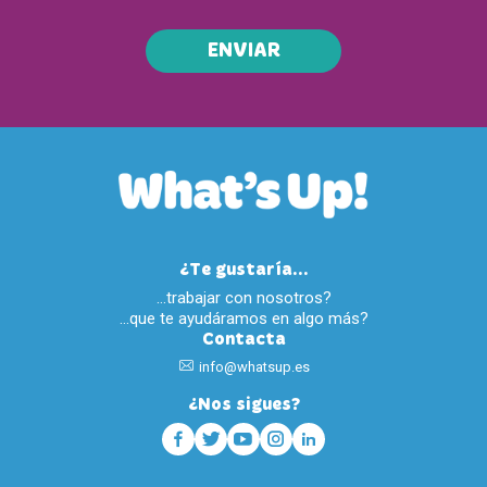
ENVIAR
¿Te gustaría...
…trabajar con nosotros?
…que te ayudáramos en algo más?
Contacta
info@whatsup.es
¿Nos sigues?