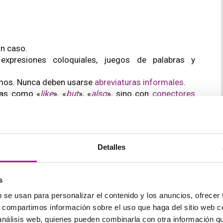
n caso.
 expresiones coloquiales, juegos de palabras y
nimos. Nunca deben usarse
abreviaturas informales
.
ras como «
like
», «
but
», «
also
», sino con
conectores
» o «
furthermore
».
a menor cantidad de omisiones posible y con más
os.
Detalles
s
b se usan para personalizar el contenido y los anuncios, ofrecer
n medios de difusión. Es menos elaborado que el
s, compartimos información sobre el uso que haga del sitio web 
lta de emocionalidad que lo caracterizan. A veces se
 análisis web, quienes pueden combinarla con otra información q