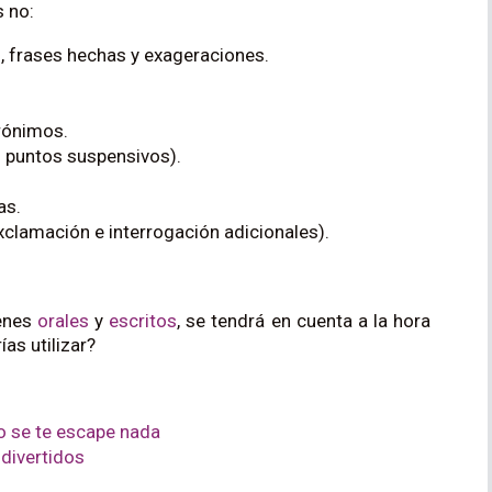
 no:
, frases hechas y exageraciones.
rónimos.
 puntos suspensivos).
as.
clamación e interrogación adicionales).
enes
orales
y
escritos
, se tendrá en cuenta a la hora
as utilizar?
o se te escape nada
 divertidos