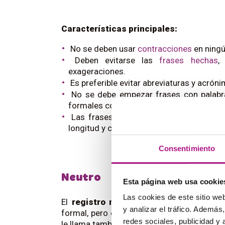
Características principales:
No se deben usar
contracciones
en ningú
Deben evitarse las
frases hechas
,
exageraciones.
Es preferible evitar abreviaturas y acró
No se debe empezar frases con palab
formales como «
likewise
», «
nevertheless
Las frases deben ser completas, con l
longitud y complejidad que en otros estil
Consentimiento
Neutro
Esta página web usa cookie
Las cookies de este sitio we
El
registro neutro
es el más habitual e
y analizar el tráfico. Ademá
formal, pero con la impersonalidad y la fa
redes sociales, publicidad y
le llama también «
registro semiformal
».