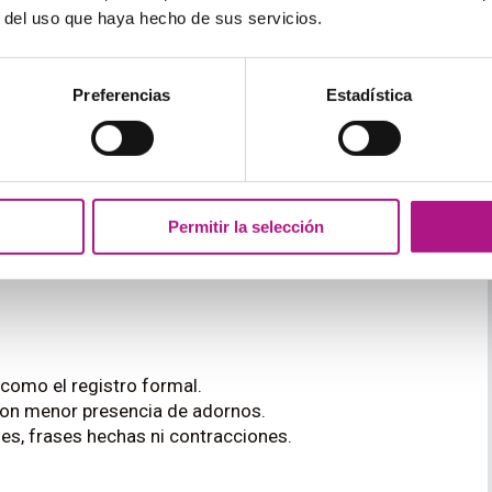
r del uso que haya hecho de sus servicios.
n, por lo que es ideal para:
Preferencias
Estadística
to)
Permitir la selección
é registro utilizar, es preferible optar por el formal
como el registro formal.
con menor presencia de adornos.
es, frases hechas ni contracciones.