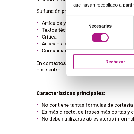
que hayan recopilado a parti
Su función principal es transmitir informació
Selección
Artículos y noticias
Necesarias
de
Textos técnicos
consentimiento
Crítica
Artículos académicos (según contexto)
Comunicación profesional (según contex
Rechazar
En contextos en los que no esté muy claro qu
o el neutro.
Características principales:
No contiene tantas fórmulas de cortesía 
Es más directo, de frases más cortas y 
No deben utilizarse abreviaturas informal