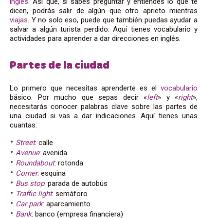
inglés
. Así que, si sabes preguntar y entiendes lo que te
dicen, podrás salir de algún que otro aprieto mientras
viajas
. Y no solo eso, puede que también puedas ayudar a
salvar a algún turista perdido. Aquí tienes vocabulario y
actividades para aprender a dar direcciones en inglés.
Partes de la ciudad
Lo primero que necesitas aprenderte es el
vocabulario
básico. Por mucho que sepas decir «
left
» y «
right
»,
necesitarás conocer palabras clave sobre las partes de
una ciudad si vas a dar indicaciones. Aquí tienes unas
cuantas:
Street
: calle
Avenue
: avenida
Roundabout
: rotonda
Corner
: esquina
Bus stop
: parada de autobús
Traffic light
: semáforo
Car park
: aparcamiento
Bank
: banco (empresa financiera)