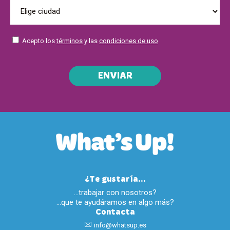
Acepto los
términos
y las
condiciones de uso
ENVIAR
¿Te gustaría...
…trabajar con nosotros?
…que te ayudáramos en algo más?
Contacta
info@whatsup.es