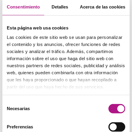
Consentimiento
Detalles
Acerca de las cookies
Turn right/left
– gira a la derecha/izquierda
Follow me
– Sígueme
Take the first left
– Gira la primera a la derecha
Go straight ahead
– sigue recto
Esta página web usa cookies
It is next to/behind/in front of…
– Está al lado
Las cookies de este sitio web se usan para personalizar
de/detrás/enfrente de.
el contenido y los anuncios, ofrecer funciones de redes
Inglés para viajar. Expresiones y
sociales y analizar el tráfico. Además, compartimos
vocabulario
información sobre el uso que haga del sitio web con
nuestros partners de redes sociales, publicidad y análisis
Te presentamos algunas frases y vocabulario útil para
web, quienes pueden combinarla con otra información
ampliar tu inglés para variar. Básicamente tienes que tener
que les haya proporcionado o que hayan recopilado a
en cuenta el poder resolver y desenvolverte en ciertas
partir del uso que haya hecho de sus servicios.
situaciones.
Excuse me, can I use your phone?
– ¿Puedo usar tu
Selección
teléfono?
Necesarias
de
Can you translate this for me?
– ¿Me puede traducir
consentimiento
esto?
Could you please say that again?
– ¿Puedes volver a
Preferencias
decir eso?