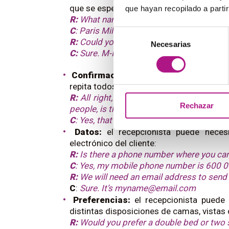
que se especifique algún dato, como la
fo
que hayan recopilado a parti
R:
What name will the reservation be list
C
: Paris Miller.
Selección
R:
Could you spell your last name for me,
Necesarias
de
C:
Sure. M-I-L-L-E-R.
consentimiento
Confirmación:
es muy habitual que, al 
repita todos juntos al final para confirmar
R:
All right, your reservation has been 
Rechazar
people, is that right?
C
: Yes, that’s right, thank you very much.
Datos:
el recepcionista puede necesi
electrónico del cliente:
R:
Is there a phone number where you ca
C
: Yes, my mobile phone number is 600 
R:
We will need an email address to send y
C
:
Sure. It’s myname@email.com
Preferencias:
el recepcionista puede 
distintas disposiciones de camas, vistas o
R:
Would you prefer a double bed or two 