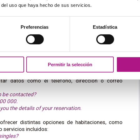
rma de escribir
el apellido:
r del uso que haya hecho de sus servicios.
ed under?
 please?
Preferencias
Estadística
hacer una reserva, la persona que toma los datos los
:
made for the 29th of July for a double room for two
Permitir la selección
tar datos como el teléfono, dirección o correo
n be contacted?
000 000.
ou the details of your reservation.
ofrecer distintas opciones de habitaciones, como
 servicios incluidos:
singles?