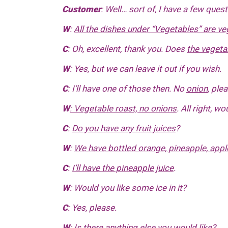
Customer
: Well… sort of, I have a few ques
W
:
All the dishes under “Vegetables” are ve
C
: Oh, excellent, thank you. Does
the vegeta
W
: Yes, but we can leave it out if you wish.
C
: I’ll have one of those then. No
onion
, ple
W
: Vegetable roast, no onions
. All right, w
C
:
Do you have any fruit juices
?
W
:
We have bottled orange, pineapple, appl
C
:
I’ll have the pineapple juice
.
W
: Would you like some ice in it?
C
: Yes, please.
W
: Is there anything else you would like?