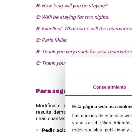
R
: How long will you be staying?
C
: We’ll be staying for two nights.
R
: Excellent. What name will the reservation
C
: Paris Miller.
R
: Thank you very much for your reservation
C
: Thank you! Have a nice day.
Consentimiento
Para seguir practicando
Modifica el diálogo todo lo que necesite
Esta página web usa cookie
resulta demasiado corto o fácil? Puedes 
Las cookies de este sitio we
unas cuantas sugerencias de detalles que p
y analizar el tráfico. Ademá
redes sociales, publicidad y
Pedir aclaraciones:
la persona que ha