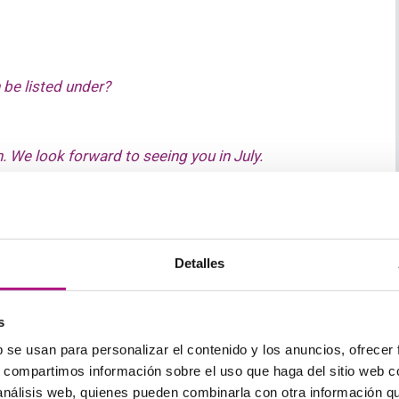
 be listed under?
. We look forward to seeing you in July.
Detalles
s para adaptarlo a lo que necesites aprender. ¿Te
s
ampliarlo añadiendo tus propias ideas. Aquí tienes
b se usan para personalizar el contenido y los anuncios, ofrecer
uedes preguntar para seguir con el diálogo:
s, compartimos información sobre el uso que haga del sitio web 
 análisis web, quienes pueden combinarla con otra información q
ga de recepcionista puede no entender o necesitar