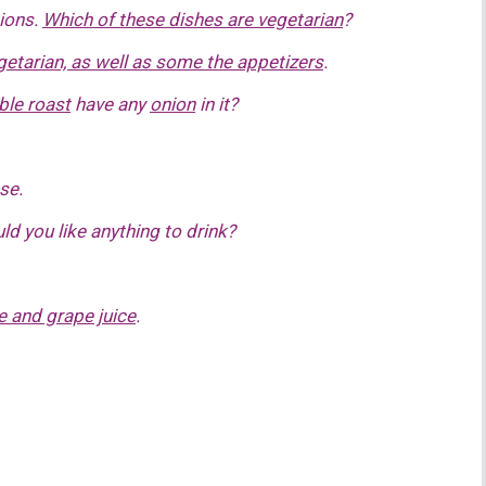
tions.
Which of these dishes are vegetarian
?
getarian, as well as some the appetizers
.
ble roast
have any
onion
in it?
ase.
ould you like anything to drink?
e and grape juice
.