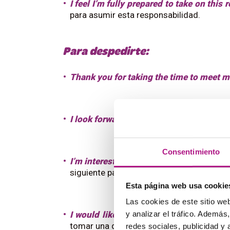
I feel I’m fully prepared to take on this 
para asumir esta responsabilidad.
Para despedirte:
Thank you for taking the time to meet m
I look forward to your feedback
:
Espero 
Consentimiento
I’m interested in knowing what the next 
siguiente paso del proceso
Esta página web usa cookie
Las cookies de este sitio we
y analizar el tráfico. Ademá
I would like to know when you will be 
tomar una decisión
redes sociales, publicidad y