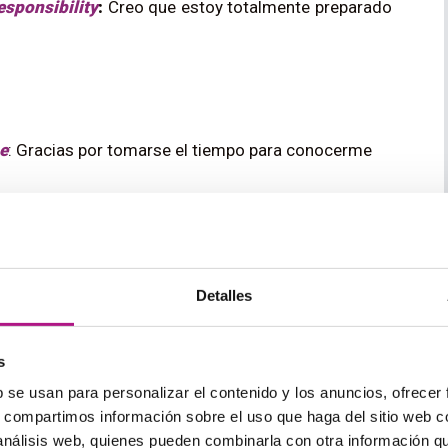
responsibility
:
Creo que estoy totalmente preparado
e
: Gracias por tomarse el tiempo para conocerme
sus comentarios
Detalles
step in the process is
:
Me gustaría saber cuál es el
s
b se usan para personalizar el contenido y los anuncios, ofrecer
s, compartimos información sobre el uso que haga del sitio web 
making a decision
:
Me gustaría saber cuándo van a
 análisis web, quienes pueden combinarla con otra información q