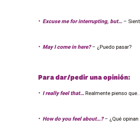
Excuse me for interrupting, but…
– Sient
May I come in here?
– ¿Puedo pasar?
Para dar/pedir una opinión:
I really feel that…
Realmente pienso que
How do you feel about…?
– ¿Qué opinan