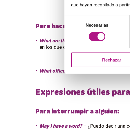
que hayan recopilado a parti
Selección
Necesarias
de
Para hacer preguntas:
consentimiento
What are the biggest issues I would nee
en los que debería centrarme?
Rechazar
What office policies should I be aware o
Expresiones útiles par
Para interrumpir a alguien:
May I have a word?
– ¿Puedo decir una c