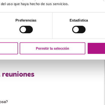
r del uso que haya hecho de sus servicios.
Preferencias
Estadística
d to focus on?
:
¿Cuáles son los aspectos principales
Permitir la selección
f?:
¿Qué reglas de la oficina debería conocer?
a reuniones
osa?