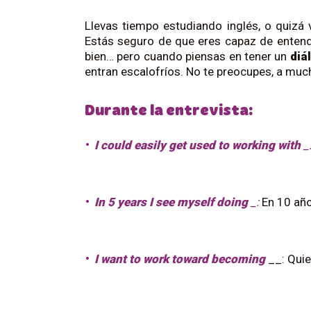
Llevas tiempo estudiando inglés, o quizá
Estás seguro de que eres capaz de entender
bien… pero cuando piensas en tener un
diá
entran escalofríos. No te preocupes, a muc
Durante la entrevista:
I could easily get
used to
working with
_
In 5 years I see myself doing
_:
En 10 año
I want to work toward becoming
__: Qui