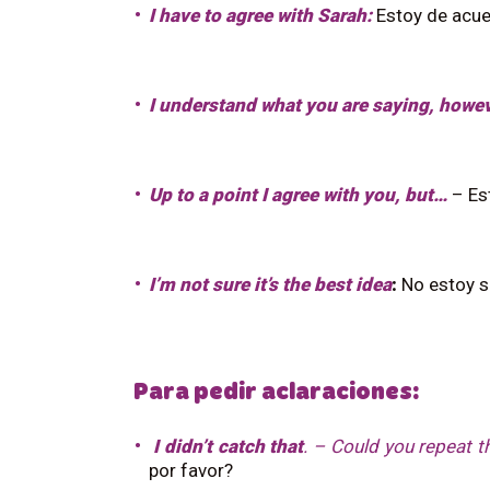
I have to agree with Sarah:
Estoy de acue
I understand what you are saying, howev
Up to a point I agree with you, but…
– Est
I’m not sure it’s the best idea
:
No estoy s
Para pedir aclaraciones:
I didn’t catch that
. – Could you repeat t
por favor?