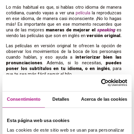
Lo más habitual es que, si hablas otro idioma de manera
cotidiana, cuando vayas a ver una
película
la reproduzcas
en ese idioma, de manera casi inconsciente. ¡No lo hagas
más! Es importante que en ese momento recuerdes que
una de las mejores
maneras de mejorar el
speaking
es
viendo las películas que son en inglés en
versión original.
Las películas en versión original te ofrecen la opción de
observar los movimientos de la boca de los personajes
cuando hablan, y eso ayuda a
interiorizar bien las
pronunciaciones
. Además, si lo necesitas,
puedes
poner los subtítulos en tu idioma, o en inglés
, para
que te sea más fácil seguir el hilo.
Lee en inglés en voz alta
Consentimiento
Detalles
Acerca de las cookies
Otra buena manera sobre
cómo mejorar el
speaking
en
inglés y adquirir fluidez es
leyendo
en voz alta. Es una
práctica excelente para
aprender palabras nuevas
con
Esta página web usa cookies
la certeza de que son correctas.
Las cookies de este sitio web se usan para personalizar