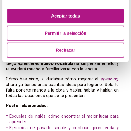
cada día 5 palabras
nuevas. Verás cómo en poco tiempo
tendrás un buen repertorio. El vocabulario más útil para el
speaking
es, sin duda, el que puedas aplicar a la
vida
Aceptar todas
cotidiana.
Memoriza algún trabalenguas
Permitir la selección
Por último, una buena manera de adquirir soltura hablando
Rechazar
inglés es aprender algunos
trabalenguas
, dedicando
tiempo para
conseguir decirlos rápidamente
. Con este
juego aprenderás
nuevo vocabulario
sin pensar en ello, y
te ayudará mucho a familiarizarte con la lengua.
Cómo has visto, si dudabas cómo mejorar el
speaking
,
ahora ya tienes unas cuantas ideas para lograrlo. Solo te
falta ponerte manos a la obra y hablar, hablar y hablar, en
todas las ocasiones que se te presenten.
Posts relacionados:
Escuelas de inglés: cómo encontrar el mejor lugar para
aprender
Ejercicios de pasado simple y continuo, ¡con teoría y