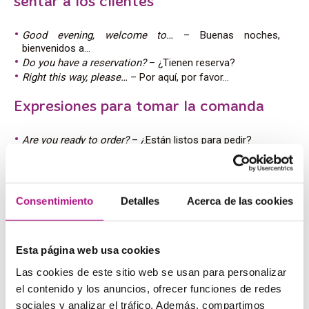
sentar a los clientes
Good evening, welcome to…
– Buenas noches,
bienvenidos a…
Do you have a reservation?
– ¿Tienen reserva?
Right this way, please…
– Por aquí, por favor…
Expresiones para tomar la comanda
Are you ready to order?
– ¿Están listos para pedir?
What would you like to drink?
– ¿Qué desean beber?
Today’s special is…
– La especialidad del día es…
Have you decided?
–
¿Ha decidido?
Are you being served?
–
¿Le están atendiendo ya?
Consentimiento
Detalles
Acerca de las cookies
I’m being served, thanks.
–
Ya me están atendiendo,
gracias.
For starters I’ll have the Caesar salad and for the main
Esta página web usa cookies
course I’d like the fish pie.
–
Tomaré la ensalada César
de primero y el pastel de pescado de segundo.
Las cookies de este sitio web se usan para personalizar
I’ll have the same, please.
–
Tomaré lo mismo, por
el contenido y los anuncios, ofrecer funciones de redes
favor.
sociales y analizar el tráfico. Además, compartimos
Could I have ___ instead of ____?
–
¿Puedo cambiar el