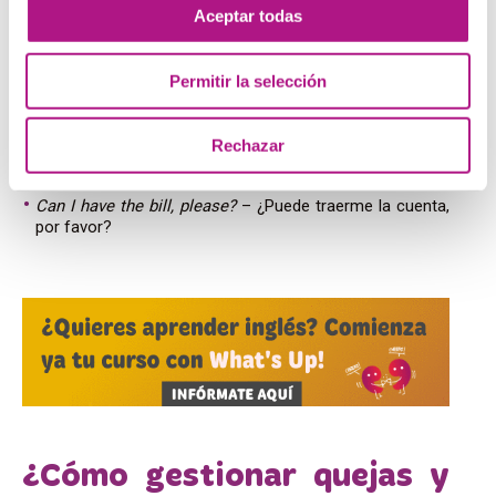
los clientes
Aceptar todas
Would you like the bill?
– ¿Desea que le traiga la
Permitir la selección
cuenta?
Cash or card?
– ¿En efectivo o con tarjeta?
Thank you for coming.
– Gracias por su visita.
Rechazar
We hope to see you again…
– Esperamos verle de
nuevo.
Can I have the bill, please?
– ¿Puede traerme la cuenta,
por favor?
¿Cómo gestionar quejas y