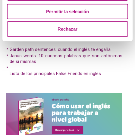
Y tú ¿qué elegirías? ¿profundizar en el conocimiento del
Permitir la selección
inglés o quedarte con una herramienta que te sirva para
comunicarte?
Rechazar
Posts relacionados:
Garden path sentences: cuando el inglés te engaña
Janus words: 10 curiosas palabras que son antónimas
de sí mismas
Lista de los principales False Friends en inglés