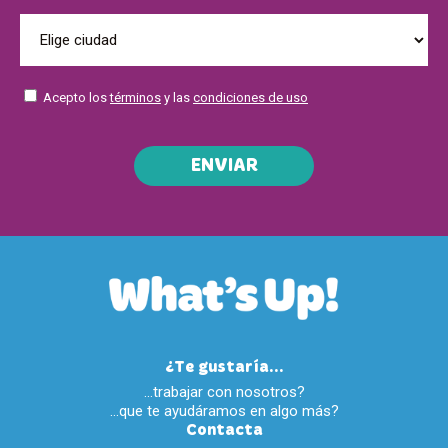
Acepto los
términos
y las
condiciones de uso
ENVIAR
¿Te gustaría...
…trabajar con nosotros?
…que te ayudáramos en algo más?
Contacta