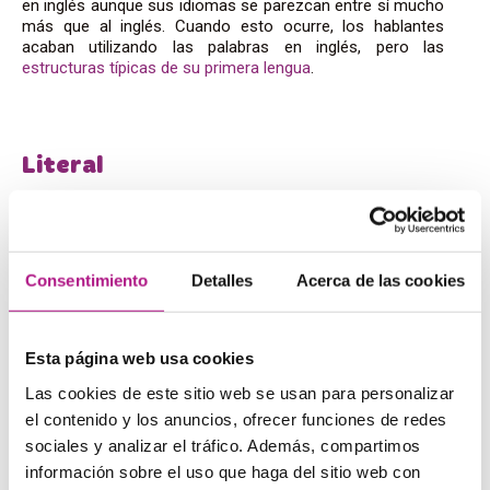
en inglés aunque sus idiomas se parezcan entre sí mucho
más que al inglés. Cuando esto ocurre, los hablantes
acaban utilizando las palabras en inglés, pero las
estructuras típicas de su primera lengua
.
Literal
Para facilitar la comprensión entre entornos culturales
distintos, el euroinglés tiende a ser muy descriptivo y
literal, huyendo de juegos de palabras, ambigüedades y
metáforas. Se opta muchas veces por expresiones que
Consentimiento
Detalles
Acerca de las cookies
no son naturales, pero sí más fáciles de comprender,
como «
how much time?
» en vez de «
how long?
».
Esta página web usa cookies
Las cookies de este sitio web se usan para personalizar
Variable
el contenido y los anuncios, ofrecer funciones de redes
sociales y analizar el tráfico. Además, compartimos
De momento, es una variedad en constante cambio, que
información sobre el uso que haga del sitio web con
depende sobre todo de quién la utilice. La comunicación