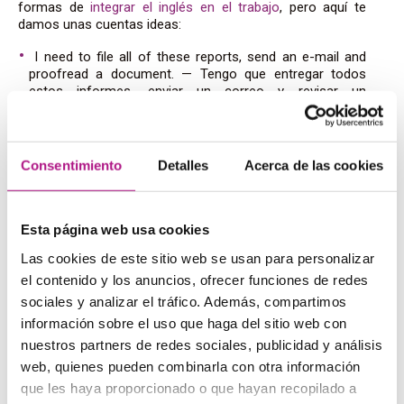
formas de
integrar el inglés en el trabajo
, pero aquí te
damos unas cuentas ideas:
I need to file all of these reports, send an e-mail and
proofread a document.
— Tengo que entregar todos
estos informes, enviar un correo y revisar un
documento.
The handouts are in the filing cabinet beside the
printers.
— Los impresos están en el archivo que hay al
lado de las impresoras.
Consentimiento
Detalles
Acerca de las cookies
Could you show our visitors around? We have a very
urgent call to answer.
— ¿Puede enseñar las
instalaciones a las visitas? Tenemos una llamada muy
Esta página web usa cookies
urgente que atender.
Las cookies de este sitio web se usan para personalizar
el contenido y los anuncios, ofrecer funciones de redes
sociales y analizar el tráfico. Además, compartimos
En la calle
información sobre el uso que haga del sitio web con
nuestros partners de redes sociales, publicidad y análisis
Los trayectos entre casa y el trabajo, los paseos en ratos
web, quienes pueden combinarla con otra información
de ocio, la excursión al
supermercado
… cualquier
que les haya proporcionado o que hayan recopilado a
momento puede ser bueno para repasar. De nuevo, aquí