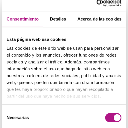
y preferencias.
En What’s up! también te ofrecemos la oportunidad de
consultar con un English Coach
para darte ayuda
Consentimiento
Detalles
Acerca de las cookies
personalizada. Así podrás diseñar tu propio programa
personal para aprender inglés, adaptado a tus objetivos,
los temas que ya dominas o necesitas trabajar más, tu
disponibilidad… para que te resulte más fácil que nunca.
Esta página web usa cookies
Las cookies de este sitio web se usan para personalizar
4) Porque aprenderás inglés
el contenido y los anuncios, ofrecer funciones de redes
sociales y analizar el tráfico. Además, compartimos
hablando
información sobre el uso que haga del sitio web con
nuestros partners de redes sociales, publicidad y análisis
En España estamos acostumbrados a aprender idiomas
leyendo y escribiendo, pero es un método poco efectivo y
web, quienes pueden combinarla con otra información
bastante aburrido. Intenta aprender inglés con un método
que les haya proporcionado o que hayan recopilado a
que te permita hacerlo como lo harías en “el mundo real”,
partir del uso que haya hecho de sus servicios.
hablando y aprendiendo a desenvolverte
en diferentes
situaciones. Verás como una vez que te lances, te resulta
mucho más fácil aprender inglés hablando que
Selección
estudiando. Además, al hablar con profesores nativos,
Necesarias
de
tendrás la oportunidad de trabajar a fondo tanto tus
habilidades de
listening
como tu pronunciación.
consentimiento