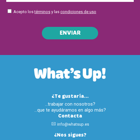
Acepto los
términos
y las
condiciones de uso
ENVIAR
¿Te gustaría...
…trabajar con nosotros?
…que te ayudáramos en algo más?
Contacta
info@whatsup.es
¿Nos sigues?