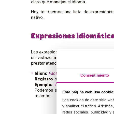
claro que manejas el idioma.
Hoy te traemos una lista de expresiones
nativo.
Expresiones idiomátic
Las expresiones idiomáticas también son
un vistazo a estos ejemplos para añadir
prestar atención al nivel de formalidad para
Idiom:
Facts speak for themselves
. — Lo
Consentimiento
Registro
: semiformal o formal.
Ejemplo:
We can keep ignoring the effec
Podemos seguir ignorando los efectos d
Esta página web usa cookie
mismos.
Las cookies de este sitio we
y analizar el tráfico. Ademá
redes sociales, publicidad y