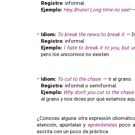
Registro
: informal.
Ejemplo:
Hey, Bruno! Long time no see!
— 
Idiom:
To break the news/to break it
. — D
Registro
: informal.
Ejemplo:
I hate to break it to you, but u
pero los unicornios no existen.
Idiom:
To cut to the chase
. — Ir al grano.
Registro
: informal o semiformal.
Ejemplo:
Why don’t you cut to the chase 
al grano y nos dices por qué estamos aqu
¿Conoces alguna otra expresión idiomática
atención, apúntalas y
apréndetelas
poco a
escrita con un poco de práctica.