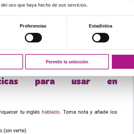
larecedor, mostrar con claridad.
r del uso que haya hecho de sus servicios.
lumes about what he’s really like in private
. — Esos
cómo es de verdad en privado.
Preferencias
Estadística
en la misma onda.
lways feel we’re on the same page
. — Me encanta dar
Permitir la selección
e estamos en la misma onda.
máticas para usar en
riquecer tu inglés
hablado
. Toma nota y añade los
 (sin verte).