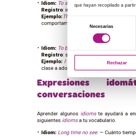
Idiom:
To speak volumes
. — Ser muy esc
que hayan recopilado a parti
Registro
: informal o semiformal.
Ejemplo:
That kind of behaviour speaks vo
Selección
comportamientos muestran con claridad 
Necesarias
de
consentimiento
Idiom:
To be on the same page
. — Estar 
Registro
: semiformal.
Ejemplo:
I love teaching teenagers, I a
Rechazar
clase a adolescentes, siempre siento qu
Expresiones ido
conversaciones
Aprender algunos
idioms
te ayudará a en
siguientes
idioms
a tu vocabulario.
Idiom:
Long time no see
. — Cuánto tiempo