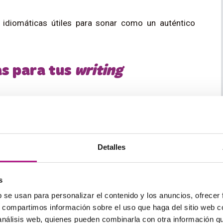
 idiomáticas útiles para sonar como un auténtico
as para tus
writing
 importantes cuando te comunicas
por escrito
. Echa
 unas cuantas a tu lista de vocabulario. Recuerda
 utilizar la apropiada en cada texto.
s hechos hablan por sí mismos.
Detalles
ts of pollution, but facts speak for themselves
. —
e la contaminación, pero los hechos hablan por sí
s
b se usan para personalizar el contenido y los anuncios, ofrecer
s, compartimos información sobre el uso que haga del sitio web 
 análisis web, quienes pueden combinarla con otra información q