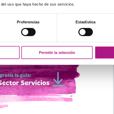
r del uso que haya hecho de sus servicios.
ás de un par de frases que pueden ser muy
handy
:
Preferencias
Estadística
Permitir la selección