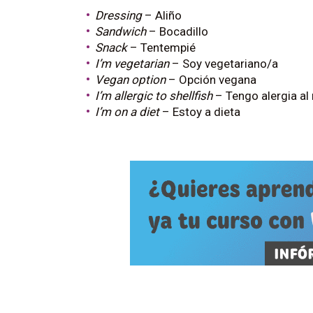
Dressing
– Aliño
Sandwich
– Bocadillo
Snack
– Tentempié
I’m vegetarian
– Soy vegetariano/a
Vegan option
– Opción vegana
I’m allergic to shellfish
– Tengo alergia al
I’m on a diet
– Estoy a dieta