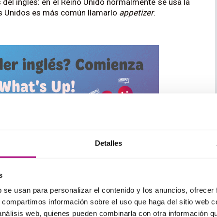
s del inglés: en el Reino Unido normalmente se usa la
os Unidos es más común llamarlo
appetizer
.
Detalles
some meat? –
Vocabulario
s
b se usan para personalizar el contenido y los anuncios, ofrecer
s, compartimos información sobre el uso que haga del sitio web 
 análisis web, quienes pueden combinarla con otra información q
ecidiendo qué comer y pedir, tendrás que conocer el