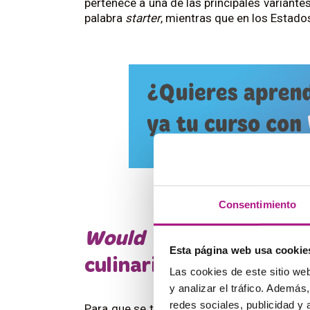
pertenece a una de las principales variante
palabra
starter
, mientras que en los Estad
Consentimiento
Would you like to
eat
Esta página web usa cookie
culinario en inglés
Las cookies de este sitio we
y analizar el tráfico. Ademá
redes sociales, publicidad y
Para que se te pueda hacer la boca agua d