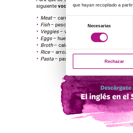
que hayan recopilado a parti
siguiente
vocabulario sobre comida
, adem
Meat
– carne
Selección
Fish
– pescado
Necesarias
de
Veggies
– vegetales, verduras
consentimiento
Eggs
– huevos
Broth
– caldo
Rice
– arroz
Pasta
– pasta
Rechazar