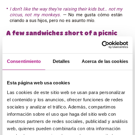
I don’t like the way they’re raising their kids but… not my
circus, not my monkeys.
— No me gusta cómo están
criando a sus hijos, pero no es asunto mío.
A few sandwiches short of a picnic
Hay variantes de esta frase, pero todas vienen a querer
decir lo mismo: que alguien no es muy inteligente. Su
traducción literal sería «le faltan unos sándwiches para el
Consentimiento
Detalles
Acerca de las cookies
picnic», y es muy similar a frases con el mismo significado
en español.
They never listen to him because they all know he’s a
Esta página web usa cookies
few sandwiches short of a picnic.
— Nunca le escuchan
Las cookies de este sitio web se usan para personalizar
porque todo el mundo sabe que le falta un hervor.
el contenido y los anuncios, ofrecer funciones de redes
Is that a thing?
sociales y analizar el tráfico. Además, compartimos
información sobre el uso que haga del sitio web con
Hay muchos contextos y significados posibles para esta
nuestros partners de redes sociales, publicidad y análisis
frase. Por ejemplo, cuando alguien oye hablar de una
web, quienes pueden combinarla con otra información
moda o tendencia por primera vez, puede usar esta frase