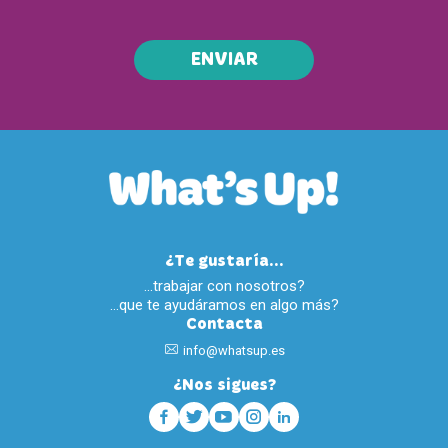
ENVIAR
¿Te gustaría...
…trabajar con nosotros?
…que te ayudáramos en algo más?
Contacta
info@whatsup.es
¿Nos sigues?