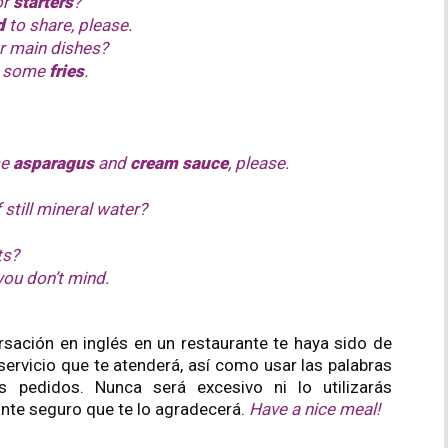
or
starters
?
d
to share, please.
or main dishes?
d some
fries
.
me
asparagus
and
cream sauce
, please.
 still mineral water?
ts?
you don’t mind.
sación en inglés en un restaurante te haya sido de
servicio que te atenderá, así como usar las palabras
 pedidos. Nunca será excesivo ni lo utilizarás
ante seguro que te lo agradecerá.
Have a nice meal!