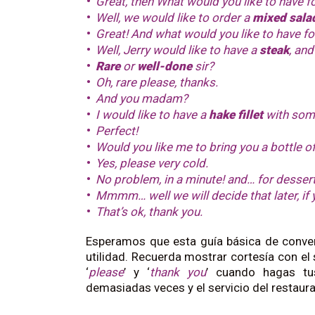
Great, then What would you like to have f
Well, we would like to order a
mixed sala
Great! And what would you like to have f
Well, Jerry would like to have a
steak
, an
Rare
or
well-done
sir?
Oh, rare please, thanks.
And you madam?
I would like to have a
hake fillet
with so
Perfect!
Would you like me to bring you a bottle of
Yes, please very cold.
No problem, in a minute! and… for desser
Mmmm… well we will decide that later, if 
That’s ok, thank you.
Esperamos que esta guía básica de conver
utilidad. Recuerda mostrar cortesía con el 
‘
please
’ y ‘
thank you
’ cuando hagas tus
demasiadas veces y el servicio del restaur