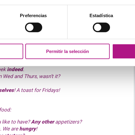
Preferencias
Estadística
red wine, would you like to have another
one
?
ave a look at the menu
in the meantime
.
 glass of wine and the menu. The waiter brings both
 together.
Permitir la selección
t is Friday,
finally
!
ek
indeed
.
 Wed and Thurs, wasn’t it?
selves
! A toast for Fridays!
food:
 like to have?
Any other
appetizers?
s. We are
hungry
!