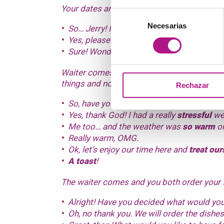
Your dates arrives and sits down with you
Selección
Necesarias
de
So… Jerry! I have just ordered a glass of 
consentimiento
Yes, please! Awesome! And we can also h
Sure! Wonderful idea!
Waiter comes and you
both
ask for another
things and now you
have a look at
the menu
Rechazar
So, have you had a nice week? Thank God i
Yes, thank God! I had a really
stressful
we
Me too… and the weather was
so warm
on
Really warm, OMG.
Ok, let’s enjoy our time here and
treat our
A toast
!
The waiter comes and you both order your 
Alright! Have you decided what would you
Oh, no thank you. We will order the dishe