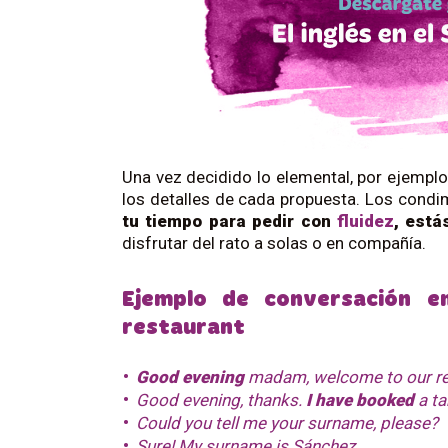
Una vez decidido lo elemental, por ejemplo
los detalles de cada propuesta. Los cond
tu tiempo para pedir con
fluidez
, está
disfrutar del rato a solas o en compañía.
Ejemplo de conversación e
restaurant
Good evening
madam, welcome to our rest
Good evening, thanks.
I have booked
a ta
Could you tell me your surname, please?
Sure! My surname is Sánchez.