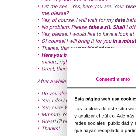
Let me see… Yes, here you are. Your
rese
me, please?
Yes, of course. I will wait for my
date
befo
No problem. Please,
take a sit.
Shall
I off
Yes, please. I would like to have a look at
Of course! I will bring it for you
in a minu
Thanks, that is
very kind of you
.
Here you have
, I will give you a couple o
minute, right?
Great, thanks.
Consentimiento
After a while:
Do you already know what would you like
Esta página web usa cookie
Yes, I do! I
would like
to
have a glass of th
Yes, sure! Would you like to have some
ap
Las cookies de este sitio we
Mmmm, Yes, please. That would be wonder
y analizar el tráfico. Ademá
Great! I’ll bring them
in a sec
.
redes sociales, publicidad y
Thanks!
que hayan recopilado a parti