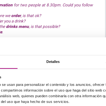
rvation
for two people at 8.30pm. Could you follow
re we
order
, is that ok?
er you a drink?
 the
drinks menu
, is that possible?
te
.
f minutes to have a look at it and I will come back in a
Detalles
 to have?
s
is specific red wine. Is that possible?
petizers
?
b se usan para personalizar el contenido y los anuncios, ofrecer
ful! I would like to have some
olives
, please.
s, compartimos información sobre el uso que haga del sitio web 
 análisis web, quienes pueden combinarla con otra información q
r del uso que haya hecho de sus servicios.