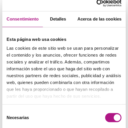
ejemplo, por su entrada en Wikipedia (¡cuidado con los
spoilers!) o con artículos de antes de su estreno, si es una
película reciente.
Consentimiento
Detalles
Acerca de las cookies
Cuando hayas terminado de ver la película, busca críticas
(
reviews
) de diferentes fuentes. ¿Qué te ha parecido?
¿Estás de acuerdo con las opiniones que lees? ¿Te han
aportado puntos de vista nuevos, o cosas en las que no
Esta página web usa cookies
te hayas fijado?
Las cookies de este sitio web se usan para personalizar
el contenido y los anuncios, ofrecer funciones de redes
4) ¡Disfruta de la película!
sociales y analizar el tráfico. Además, compartimos
información sobre el uso que haga del sitio web con
Después de toda la preparación, ha llegado la hora de
nuestros partners de redes sociales, publicidad y análisis
tumbarte en el sofá a ver tu película (con o sin palomitas,
web, quienes pueden combinarla con otra información
como prefieras 😉 ). No te preocupes si no entiendes
alguna palabra o frase suelta: ya lo irás deduciendo según
que les haya proporcionado o que hayan recopilado a
el contexto. Y sobre todo, ¡disfruta de las voces y las
partir del uso que haya hecho de sus servicios.
interpretaciones originales de los actores!
Selección
5) Monta tu propio cineforum
Necesarias
de
consentimiento