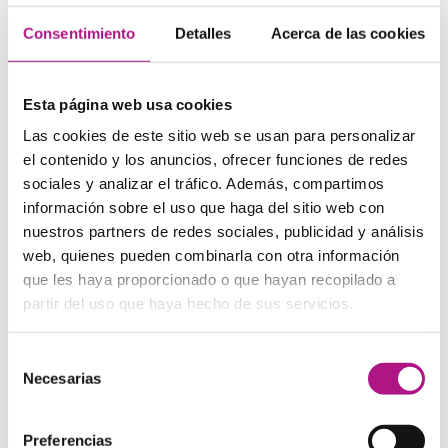
para usarlo y para comunicarse, y si sientes que lo estás
Consentimiento
Detalles
Acerca de las cookies
usando para algo útil o divertido, lo recordarás mejor.
Desde tus películas y series favoritas hasta una clase de
manualidades, seguro que hay varias
actividades de ocio
que puedes hacer en inglés. Hay academias de inglés que
Esta página web usa cookies
incluyen en su oferta actividades organizadas, para poder
aprender inglés, mientras pasas un buen rato con
Las cookies de este sitio web se usan para personalizar
personas con las que
compartes intereses
.
el contenido y los anuncios, ofrecer funciones de redes
sociales y analizar el tráfico. Además, compartimos
Practice makes perfect
información sobre el uso que haga del sitio web con
nuestros partners de redes sociales, publicidad y análisis
Aunque es genial contar con
actividades de ocio
con un
web, quienes pueden combinarla con otra información
Teacher que te vaya corrigiendo y dando ejemplos de
que les haya proporcionado o que hayan recopilado a
pronunicación, es importante que continues el estudio del
partir del uso que haya hecho de sus servicios.
inglés en casa, pero de un modo divertido: Of course!
Aprovécha los múltiples recursos audiovisuales a tu
alcance (desde
audiolibros
hasta películas), para imitar y
Selección
seguir avanzando.No nos cansamos de repetirlo:
practice,
Necesarias
de
practice, practice!
consentimiento
Cualquier momento puede ser una buena oportunidad
para aprender a pronunciar en inglés, solo necesitas
Preferencias