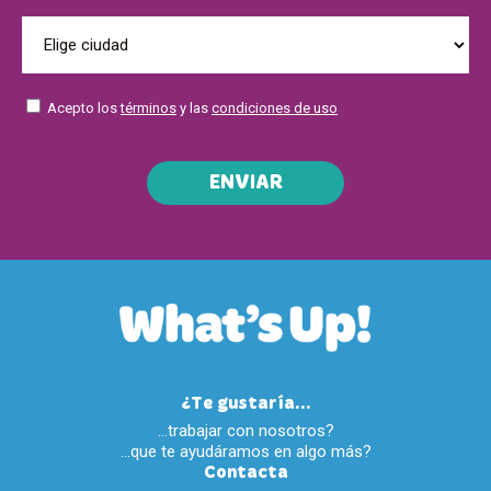
Acepto los
términos
y las
condiciones de uso
ENVIAR
¿Te gustaría...
…trabajar con nosotros?
…que te ayudáramos en algo más?
Contacta