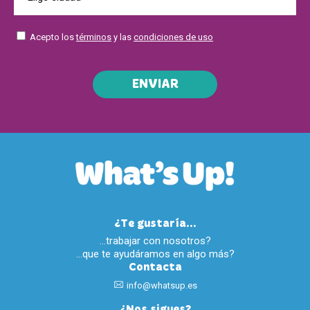
Acepto los
términos
y las
condiciones de uso
ENVIAR
¿Te gustaría...
…trabajar con nosotros?
…que te ayudáramos en algo más?
Contacta
info@whatsup.es
¿Nos sigues?