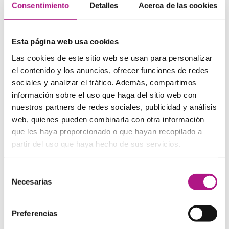
Consentimiento
Detalles
Acerca de las cookies
También puede que te ayude a acordarte este
chiste
:
Why did the bookworm go to the library?
He wanted to burrow a book.
Esta página web usa cookies
Este chiste juega con las palabras
burrow
(excavar o
Las cookies de este sitio web se usan para personalizar
hacer agujeros, lo que hacen las larvas de polilla con los
el contenido y los anuncios, ofrecer funciones de redes
libros) y
borrow
(tomar prestado, lo que se hace con los
libros en la biblioteca). La imagen de la larva yendo a la
sociales y analizar el tráfico. Además, compartimos
biblioteca a pedir prestados libros (o quizás a decir que va
información sobre el uso que haga del sitio web con
a comérselos) seguro que te ayuda a asociar la palabra
nuestros partners de redes sociales, publicidad y análisis
borrow
a llevarse algo prestado.
web, quienes pueden combinarla con otra información
que les haya proporcionado o que hayan recopilado a
Lend
, el verbo para prestar
partir del uso que haya hecho de sus servicios.
Observa estos ejemplos:
Selección
I can’t lend you my laptop today, I really need it.
— No te
Necesarias
de
puedo dejar el portátil hoy, me hace mucha falta.
consentimiento
Can you lend me 20 euros?
— ¿Me puedes prestar 20
euros?
Preferencias