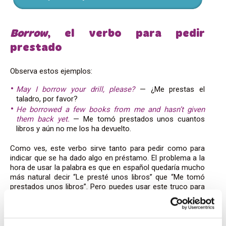
Borrow
, el verbo para pedir
prestado
Observa estos ejemplos:
May I borrow your drill, please?
— ¿Me prestas el
taladro, por favor?
He borrowed a few books from me and hasn’t given
them back yet.
— Me tomó prestados unos cuantos
libros y aún no me los ha devuelto.
Como ves, este verbo sirve tanto para pedir como para
indicar que se ha dado algo en préstamo. El problema a la
hora de usar la palabra es que en español quedaría mucho
más natural decir “Le presté unos libros” que “Me tomó
prestados unos libros”. Pero puedes usar este truco para
acordarte: cuando tengas dudas, prueba a cambiar la
frase para ver si se refiere a “prestar” o a “tomar
prestado”.