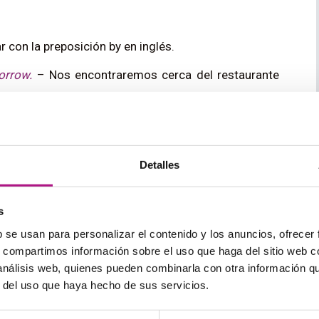
r con la preposición by en inglés.
morrow.
– Nos encontraremos cerca del restaurante
compaña a los medios de transporte.
Detalles
n bus.
s
n by en inglés también se puede usar para expresar
ndo una construcción de gerundio muy común:
b se usan para personalizar el contenido y los anuncios, ofrecer
s, compartimos información sobre el uso que haga del sitio web 
.
– Finalmente pude descansar cerrando la ventana.
 análisis web, quienes pueden combinarla con otra información q
r del uso que haya hecho de sus servicios.
nes que usan la preposición “by”