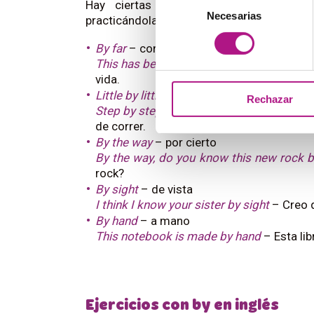
Hay ciertas expresiones hechas que
Necesarias
de
practicándolas.
consentimiento
By far
– con mucho, de lejos
This has been by far the best year of my li
vida.
Little by little, step by step
– poco a poco
Rechazar
Step by step he is recovering the ability to
de correr.
By the way
– por cierto
By the way, do you know this new rock 
rock?
By sight
– de vista
I think I know your sister by sight
– Creo q
By hand
– a mano
This notebook is made by hand
– Esta li
Ejercicios con by en inglés