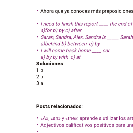
Ahora que ya conoces más preposiciones
I need to finish this report ____ the end o
a)for b) by c) after
Sarah, Sandra, Alex. Sandra is _____ Sarah
a)behind b) between c) by
I will come back home ____ car
a) by b) with c) at
Soluciones
1 b
2 b
3 a
Posts relacionados:
«A», «an» y «the»: aprende a utilizar los ar
Adjectivos calificativos positivos para un