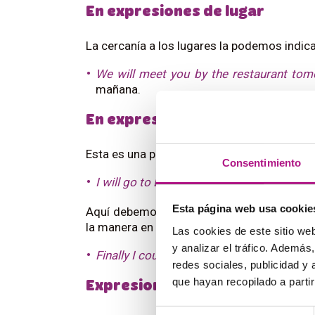
En expresiones de lugar
La cercanía a los lugares la podemos indica
We will meet you by the restaurant to
mañana.
En expresiones de manera
Esta es una preposición que típicamente a
Consentimiento
I will go to Bilbao by bus
. – Iré a Bilbao e
Esta página web usa cookie
Aquí debemos mencionar que la preposició
la manera en la que hemos hecho algo usa
Las cookies de este sitio we
y analizar el tráfico. Ademá
Finally I could rest by closing the window
redes sociales, publicidad y
que hayan recopilado a parti
Expresiones idiomáticas comu
Selección