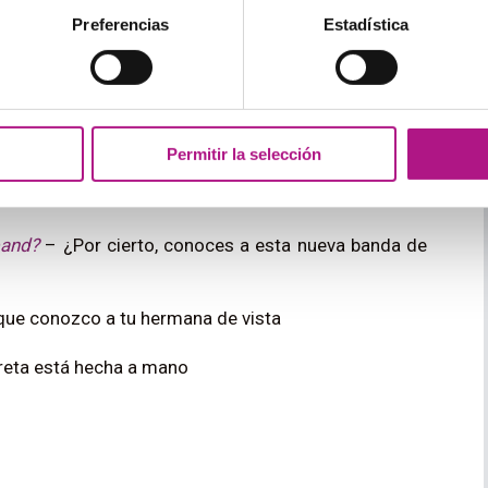
 no te quedará más remedio que aprenderlas
Preferencias
Estadística
fe.
– Este ha sido con diferencia el mejor año de mi
Permitir la selección
 run.
– Poco a poco él está recobrando la capacidad
band?
– ¿Por cierto, conoces a esta nueva banda de
ue conozco a tu hermana de vista
breta está hecha a mano