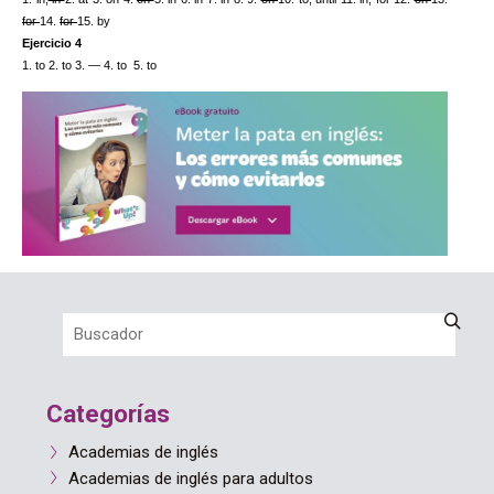
for 
14. 
for 
15. by
Ejercicio 4
1. to 2. to 3. — 4. to  5. to
Categorías
Academias de inglés
Academias de inglés para adultos