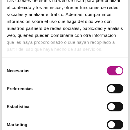
Las cookies de este sitio web se usan para personalizar
el contenido y los anuncios, ofrecer funciones de redes
I started studying here at the start of October
sociales y analizar el tráfico. Además, compartimos
información sobre el uso que haga del sitio web con
What are you going to do on Saturday’s night?
nuestros partners de redes sociales, publicidad y análisis
web, quienes pueden combinarla con otra información
We are visiting the Parliament on next Sunday
que les haya proporcionado o que hayan recopilado a
partir del uso que haya hecho de sus servicios.
Hurry up, the film starts in 5 minutes
Selección
Necesarias
I am having a birthday party on the 1st of May.
de
consentimiento
Penny was born in London in 1982.
Preferencias
On Sunday morning they usually go fishing.
Estadística
I last saw her on the day before yesterday.
Marketing