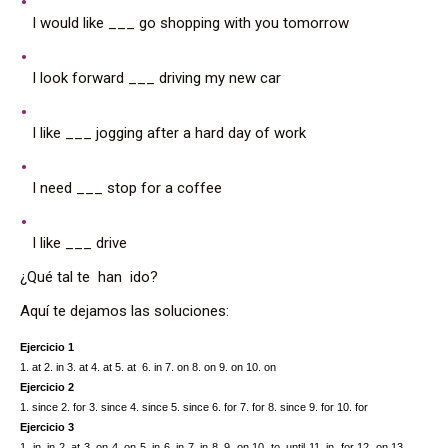
I would like ___ go shopping with you tomorrow
I look forward ___ driving my new car
I like ___ jogging after a hard day of work
I need ___ stop for a coffee
I like ___ drive
¿Qué tal te han ido?
Aquí te dejamos las soluciones:
Ejercicio 1
1. at 2. in 3. at 4. at 5. at  6. in 7. on 8. on 9. on 10. on
Ejercicio 2
1. since 2. for 3. since 4. since 5. since 6. for 7. for 8. since 9. for 10. for
Ejercicio 3
1. in,
 in 
2. at 3. on 4. 
on 
5. in 6. in 7. in 8. 9. 
on 
10. to, until 11. in, for 12. 
on 
13. 