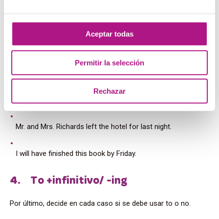
I went to bed early but I wasn’t tired.I was reading until 2
am.
Aceptar todas
They have been in this city for ten years.
Permitir la selección
I last visited him on three days ago.
Rechazar
I was reading the report for all day yesterday.
Mr. and Mrs. Richards left the hotel for last night.
I will have finished this book by Friday.
4. To +infinitivo/ -ing
Por último, decide en cada caso si se debe usar to o no.