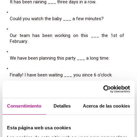
It has been raining ___ three days in a row.
Could you watch the baby ___ a few minutes?
Our team has been working on this ___ the 1st of
February.
We have been planning this party ___ a long time.
Finally! I have been waiting ___ you since 6 o’clock.
3. ¿Preposición o no?
De las siguientes frases, algunas están correctas y otras
Consentimiento
Detalles
Acerca de las cookies
no. Tacha la preposición donde no sea necesaria
Esta página web usa cookies
I saw you in the street in yesterday