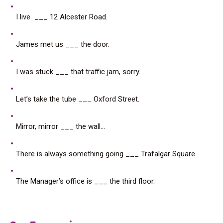
I live ___ 12 Alcester Road.
James met us ___ the door.
I was stuck ___ that traffic jam, sorry.
Let’s take the tube ___ Oxford Street.
Mirror, mirror ___ the wall…
There is always something going ___ Trafalgar Square
The Manager’s office is ___ the third floor.