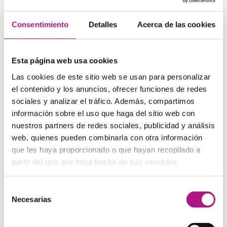
cualidades personales
Consentimiento
Detalles
Acerca de las cookies
Ambitious
– con ambición
Accurate
– que no comete errores
Asertive
– asertivo/a. La asertividad es la capacidad de
expresar lo que pensamos de una manera comunicativa
Esta página web usa cookies
y eficaz
Las cookies de este sitio web se usan para personalizar
Confident
– que cree en sus capacidades
Conscientious
– meticuloso/a
el contenido y los anuncios, ofrecer funciones de redes
Committed
– comprometido/a
sociales y analizar el tráfico. Además, compartimos
Consistent
– que expresa sus argumentos de manera
información sobre el uso que haga del sitio web con
congruente
nuestros partners de redes sociales, publicidad y análisis
Creative
– creativo/a
web, quienes pueden combinarla con otra información
Disciplined
– disciplinado/a
que les haya proporcionado o que hayan recopilado a
Dependable
– que se puede confiar en él o ella
Efficient
– eficiente
partir del uso que haya hecho de sus servicios.
Energetic
– entusiasta
Enterprising
– emprendedor/a
Selección
Flexible
– con adaptación al cambio
Necesarias
de
Goal oriented
– con orientación a objetivos
consentimiento
Focused
– concentrado/a
Detail oriented
– con orientación al detalle