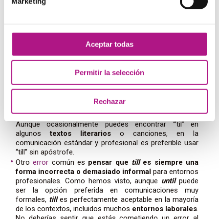
Marketing
Errores comunes al usar
“till” y “until”
Aceptar todas
Uno de los errores más frecuentes entre los
Permitir la selección
hispanohablantes es la confusión sobre el
uso del
apóstrofe con
till
. Muchas personas escriben
incorrectamente “’til” pensando que es una contracción
Rechazar
de “until”, cuando en realidad
till
es una palabra
completa por sí misma que no requiere apóstrofe.
Aunque ocasionalmente puedes encontrar “’til” en
algunos
textos literarios
o canciones, en la
comunicación estándar y profesional es preferible usar
“till” sin apóstrofe.
Otro
error
común es
pensar que
till
es siempre una
forma incorrecta o demasiado informal
para entornos
profesionales. Como hemos visto, aunque
until
puede
ser la opción preferida en comunicaciones muy
formales,
till
es perfectamente aceptable en la mayoría
de los contextos, incluidos muchos
entornos laborales
.
No deberías sentir que estás cometiendo un error al