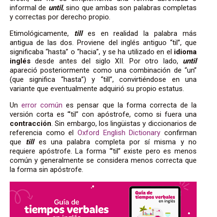
informal de
until
, sino que ambas son palabras completas
y correctas por derecho propio.
Etimológicamente,
till
es en realidad la palabra más
antigua de las dos. Proviene del inglés antiguo “til”, que
significaba “hasta” o “hacia”, y se ha utilizado en el
idioma
inglés
desde antes del siglo XII. Por otro lado,
until
apareció posteriormente como una combinación de “un”
(que significa “hasta”) y “till”, convirtiéndose en una
variante que eventualmente adquirió su propio estatus.
Un
error común
es pensar que la forma correcta de la
versión corta es “’til” con apóstrofe, como si fuera una
contracción
. Sin embargo, los lingüistas y diccionarios de
referencia como el
Oxford English Dictionary
confirman
que
till
es una palabra completa por sí misma y no
requiere apóstrofe. La forma “’til” existe pero es menos
común y generalmente se considera menos correcta que
la forma sin apóstrofe.