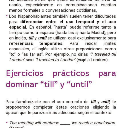
usarlo, especialmente en comunicaciones escritas
menos formales o conversaciones cotidianas.
Los hispanohablantes también suelen tener dificultades
para
diferenciar entre el uso temporal y el uso
espacial.
En español, “hasta” puede referirse tanto a
tiempo como a espacio (hasta las 5, hasta Madrid), pero
en inglés,
till
y
until
se utilizan casi exclusivamente para
referencias temporales
. Para indicar límites
espaciales, el inglés utiliza otras preposiciones como
“to” o “as far as”. Por ejemplo, no dirías
“I traveled till
London”
sino
“I traveled to London”
(viajé a Londres).
Ejercicios prácticos para
dominar “till” y “until”
Para familiarizarte con el uso correcto de
till
y
until
,
te
proponemos completar estas oraciones eligiendo la
opción que te parezca más adecuada según el contexto:
The meeting will continue _____ we reach a conclusion.