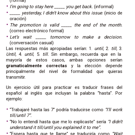
(formal)
I’m going to stay here _____ you get back.
(informal)
_____ yesterday, I didn’t know about this issue
. (inicio de
oración)
The promotion is valid _____ the end of the month.
(correo electrónico formal)
Let’s wait _____ tomorrow to make a decision.
(conversación casual)
Las respuestas más apropiadas serían: 1.
until,
2.
till,
3.
Until,
4.
until
, 5.
till.
Sin embargo, recuerda que en la
mayoría de estos casos, ambas opciones serían
gramaticalmente correctas
y la elección depende
principalmente del nivel de formalidad que quieras
transmitir.
Un ejercicio útil para practicar es traducir frases del
español al inglés que incluyan la palabra “hasta”. Por
ejemplo:
“Trabajaré hasta las 7” podría traducirse como
“I’ll work
till/until 7”.
“No lo entendí hasta que me lo explicaste” sería
“I didn’t
understand it till/until you explained it to me”.
“Espera hasta que te llame” se traduciría como
“Wait