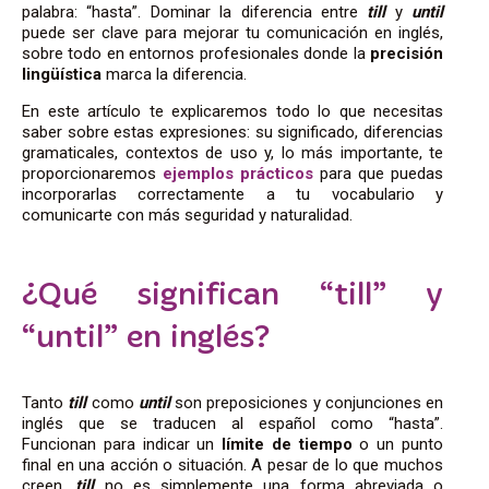
palabra: “hasta”. Dominar la diferencia entre
till
y
until
puede ser clave para mejorar tu comunicación en inglés,
sobre todo en entornos profesionales donde la
precisión
lingüística
marca la diferencia.
En este artículo te explicaremos todo lo que necesitas
saber sobre estas expresiones: su significado, diferencias
gramaticales, contextos de uso y, lo más importante, te
proporcionaremos
ejemplos prácticos
para que puedas
incorporarlas correctamente a tu vocabulario y
comunicarte con más seguridad y naturalidad.
¿Qué significan “till” y
“until” en inglés?
Tanto
till
como
until
son preposiciones y conjunciones en
inglés que se traducen al español como “hasta”.
Funcionan para indicar un
límite de tiempo
o un punto
final en una acción o situación. A pesar de lo que muchos
creen,
till
no es simplemente una forma abreviada o