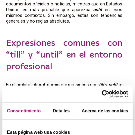
documentos oficiales o noticias, mientras que en Estados
Unidos es más probable que aparezca
until
en esos
mismos contextos. Sin embargo, estas son tendencias
generales y no reglas absolutas.
Expresiones comunes con
“till” y “until” en el entorno
profesional
En el ámbito laboral, dominar expresiones con
till
y
until
te
ayudará a gestionar mejor los plazos y
reuniones
. Una
expresión muy común es
“until further notice”
(hasta
nuevo aviso), que se utiliza cuando una situación o un
acuerdo permanecerá igual hasta que se informe de un
Consentimiento
Detalles
Acerca de las cookies
cambio. Por ejemplo:
“The office will remain closed until
further notice due to renovations”
(la oficina permanecerá
cerrada hasta nuevo aviso debido a las
renovaciones
).
Esta página web usa cookies