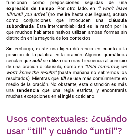
funcionan como preposiciones seguidas de una
expresión de tiempo
. Por otro lado, en
“I won’t leave
till/until you arrive”
(no me iré hasta que llegues), actúan
como conjunciones que introducen una
cláusula
subordinada
. Esta intercambiabilidad es la razón por la
que muchos hablantes nativos utilizan ambas formas sin
distinción en la mayoría de los contextos.
Sin embargo, existe una ligera diferencia en cuanto a la
posición de la palabra en la oración. Algunos gramáticos
señalan que
until
se utiliza con más frecuencia al principio
de una oración o cláusula, como en
“Until tomorrow, we
won’t know the results”
(hasta mañana no sabremos los
resultados). Mientras que
till
se usa más comúnmente en
medio de la oración. No obstante, esta distinción es más
una
tendencia
que una regla estricta, y encontrarás
muchas excepciones en el inglés cotidiano.
Usos contextuales: ¿cuándo
usar “till” y cuándo “until”?