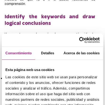
comprensión.
Identify the keywords and draw
logical conclusions
Una vez tenemos claro qué es lo que nos están pidiendo
y empezamos a escuchar el listening, es el momento de
identificar las palabras clave que estamos buscando.
Siempre hay palabras clave, de verdad, y, si no las
identificáis os estaréis esforzando en entender cosas que
Consentimiento
Detalles
Acerca de las cookies
quizás no os sirvan para responder. Una vez habéis
identificado estas keywords, podréis deducir el resto
haciendo un ejercicio de lógica aunque haya vocabulario
Esta página web usa cookies
desconocido. Fijáos en el siguiente ejemplo
Las cookies de este sitio web se usan para personalizar
Two international tennis umpires have been secretly
el contenido y los anuncios, ofrecer funciones de redes
banned, while four others face being thrown out of the
sociales y analizar el tráfico. Además, compartimos
sport for life on charges of serious corruption.
información sobre el uso que haga del sitio web con
nuestros partners de redes sociales, publicidad y análisis
Aunque no hayamos escuchado nunca la palabra
umpire
,