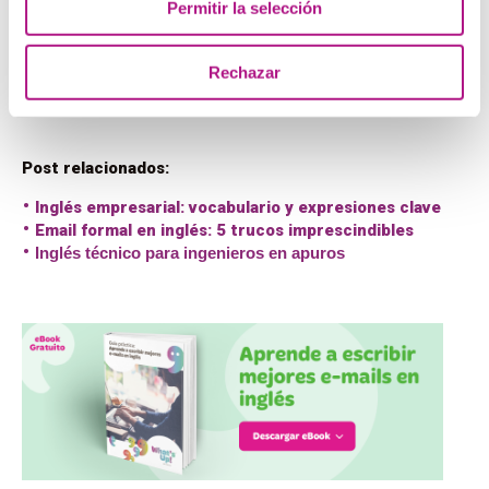
Permitir la selección
escuchado. Si este es tu problema, ¡la próxima vez solo
tienes que prestar atención!
Esperamos que estos consejos os ayuden en vuestros
Rechazar
próximos listenings,
good luck!
Post relacionados:
Inglés empresarial: vocabulario y expresiones clave
Email formal en inglés: 5 trucos imprescindibles
Inglés técnico para ingenieros en apuros