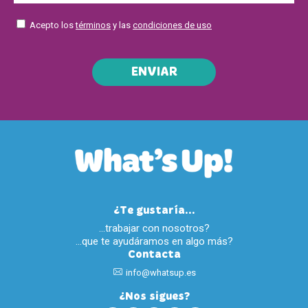
Acepto los
términos
y las
condiciones de uso
ENVIAR
¿Te gustaría...
…trabajar con nosotros?
…que te ayudáramos en algo más?
Contacta
info@whatsup.es
¿Nos sigues?