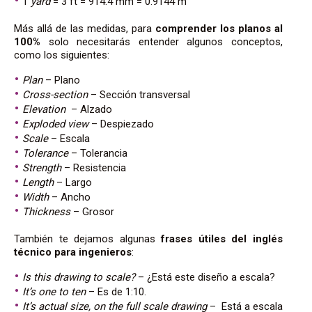
1
yard
= 3 ft = 914.4 mm = 0.9144 m
Más allá de las medidas, para
comprender los planos al
100%
solo necesitarás entender algunos conceptos,
como los siguientes:
Plan
– Plano
Cross-section
– Sección transversal
Elevation
– Alzado
Exploded view
– Despiezado
Scale
– Escala
Tolerance
– Tolerancia
Strength
– Resistencia
Length
– Largo
Width
– Ancho
Thickness
– Grosor
También te dejamos algunas
frases útiles
del inglés
técnico para ingenieros
:
Is this drawing to scale?
– ¿Está este diseño a escala?
It’s one to ten
– Es de 1:10.
It’s actual size, on the full scale drawing
– Está a escala