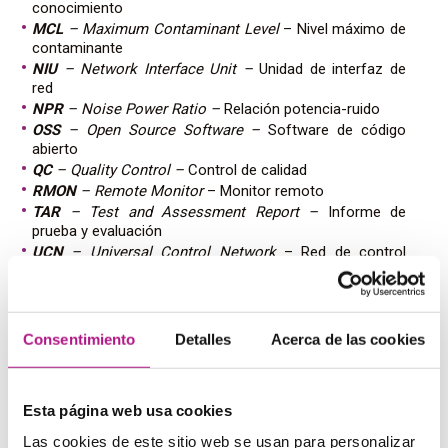
conocimiento
MCL
– Maximum Contaminant Level
– Nivel máximo de
contaminante
NIU
– Network Interface Unit –
Unidad de interfaz de
red
NPR
– Noise Power Ratio –
Relación potencia-ruido
OSS
– Open Source Software –
Software de código
abierto
QC
– Quality Control –
Control de calidad
RMON
– Remote Monitor
– Monitor remoto
TAR
– Test and Assessment Report –
Informe de
prueba y evaluación
UCN
– Universal Control Network
– Red de control
universal
VAC
– Volts Alternating Current
– Voltios de corriente
alterna
1oo1
– One out of One
– Uno de cada uno
Consentimiento
Detalles
Acerca de las cookies
1oo2
– One out of two –
Uno de cada dos
3G
– Third Generation
– Tercera generación
Esta página web usa cookies
¿Qué recursos online
Las cookies de este sitio web se usan para personalizar