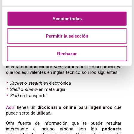
basa en textos oficiales para ofrecer traducciones de
todo tipo de terminología en todos los idiomas de Europa.
Este buscador te sacará de más de un apuro, pero
lo
Aceptar todas
ideal es tener un diccionario específico de tu sector
de actividad
.
Permitir la selección
Al igual que en español,
los términos técnicos no
siempre tienen que ver con el lenguaje
común
, por lo
que te puedes encontrar con palabras cuyo significado no
Rechazar
te cuadre mucho si las buscas
en un diccionario general.
Por ejemplo, si tomamos el término “camisa” y lo
intentamos traducir por
shirt
, vamos por el mal camino, ya
que los equivalentes
en inglés técnico son los siguientes:
Jacket
o
stealth e
n electrónica
Shell
o
sleeve
en metalurgia
Skirt
en transporte
Aquí
tienes un
diccionario online para ingenieros
que
puede serte de utilidad.
Otra fuente de información que te puede resultar
interesante e incluso amena son los
podcasts