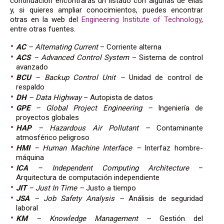
continuación encontrarás un listado con algunas de ellas
y, si quieres ampliar conocimientos, puedes encontrar
otras en la web del
Engineering Institute of Technology
,
entre otras fuentes.
AC
– Alternating Current
– Corriente alterna
ACS
– Advanced Control System
– Sistema de control
avanzado
BCU
– Backup Control Unit –
Unidad de control de
respaldo
DH
– Data Highway
– Autopista de datos
GPE
– Global Project Engineering –
Ingeniería de
proyectos globales
HAP
– Hazardous Air Pollutant –
Contaminante
atmosférico peligroso
HMI
– Human Machine Interface –
Interfaz hombre-
máquina
ICA
– Independent Computing Architecture
–
Arquitectura de computación independiente
JIT
– Just In Time –
Justo a tiempo
JSA
– Job Safety Analysis –
Análisis de seguridad
laboral
KM
– Knowledge Management –
Gestión del