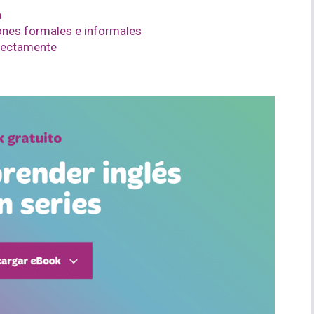
a
ones formales e informales
rrectamente