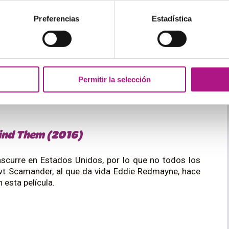
Preferencias
Estadística
les que narra la transición de Lili Elbe, la primera
irugía de reconstrucción genital. Una historia
Permitir la selección
ara verla sin perderse ni un detalle.
Find Them (2016)
nscurre en Estados Unidos, por lo que no todos los
ewt Scamander, al que da vida Eddie Redmayne, hace
 esta película.