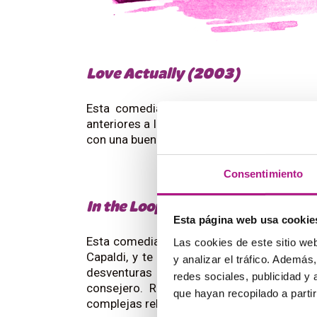
Love Actually (2003)
Esta comedia romántica de vidas cruzad
anteriores a la
Navidad
. Es una película sen
con una buena variedad de acentos para qu
Consentimiento
In the Loop (2009)
Esta página web usa cookie
Esta comedia inglesa cuenta con acentos b
Las cookies de este sitio we
Capaldi, y te ofrece una oportunidad estup
y analizar el tráfico. Ademá
desventuras de un ministro incapaz de 
redes sociales, publicidad y
consejero. Risas fáciles y sátira polít
que hayan recopilado a parti
complejas relaciones entre ambos países.