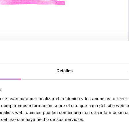
as nos presenta a varios personajes en los días
cilla y entretenida, ideal para aprender ya que cuenta
e acostumbres el oído.
Detalles
s
ritánicos variados, entre ellos el escocés de Peter
b se usan para personalizar el contenido y los anuncios, ofrecer
enda de familiarizarte con esta variedad. Narra las
s, compartimos información sobre el uso que haga del sitio web 
incomunicarse y de su desesperado y malhablado
 análisis web, quienes pueden combinarla con otra información q
ica centrada en Reino Unido, Estados Unidos y las
r del uso que haya hecho de sus servicios.