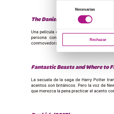
Selección
Necesarias
de
consentimiento
The Danish Girl (2015)
Una película dramática basada en hechos rea
persona conocida en someterse a una c
Rechazar
conmovedora y de narración pausada, ideal p
Fantastic Beasts and Where to 
La secuela de la saga de Harry Potter tra
acentos son británicos. Pero la voz de N
que merezca la pena practicar el acento con