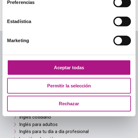
Preferencias
1
…
109
110
111
112
113
…
124
Estadística
Marketing
Aceptar todas
Categorías
Academias de inglés
Permitir la selección
Academias de inglés para adultos
Aprender inglés
Culture
Rechazar
Guía para elegir academia
Inglés cotidiano
Inglés para adultos
Inglés para tu día a día profesional