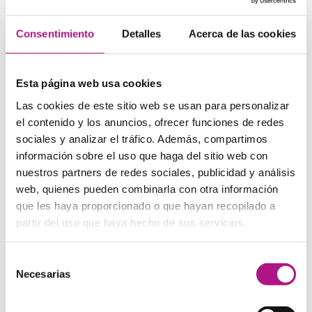
10 frases hechas en
a un buen profesor
inglés para el trabajo
de inglés
Trabajar en inglés puede ser
Consentimiento
Detalles
Acerca de las cookies
Una de las cosas más
todo un reto, ya que no solo
importantes para aprender
tienes que preocuparte…
inglés es tener un profesor
que nos…
Esta página web usa cookies
Las cookies de este sitio web se usan para personalizar
el contenido y los anuncios, ofrecer funciones de redes
sociales y analizar el tráfico. Además, compartimos
información sobre el uso que haga del sitio web con
nuestros partners de redes sociales, publicidad y análisis
web, quienes pueden combinarla con otra información
Cursos de inmersión
Las mejores
que les haya proporcionado o que hayan recopilado a
en inglés: todas las
canciones para
partir del uso que haya hecho de sus servicios.
opciones
aprender inglés
cantando (segunda
¿Quieres aprender inglés de
verdad? Para hacer
parte)
Selección
progresos rápido, no hay
En What’s Up sabemos lo
nada como vivir en…
Necesarias
de
que os gusta: aprender
pasándolo bien. Por eso ya
consentimiento
explicamos…