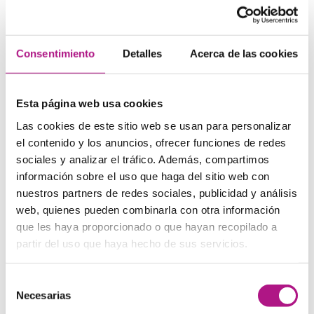
lo posible, intenta ir deduciendo las palabras por el
contexto y
no abusar del diccionario
para no perder la
fluidez de la lectura.
Consentimiento
Detalles
Acerca de las cookies
Conocer gente nueva
Esta página web usa cookies
¿Te encanta socializar? Entonces lo tuyo son los
intercambios de idiomas
. La idea es “intercambiar” tu
Las cookies de este sitio web se usan para personalizar
español nativo por inglés, en grupo o de dos a dos, para
el contenido y los anuncios, ofrecer funciones de redes
que todos podáis practicar. En la mayoría de las ciudades
españolas existe algún grupo regular de intercambio,
sociales y analizar el tráfico. Además, compartimos
algunos de ellos con actividades como cine o torneos de
información sobre el uso que haga del sitio web con
dardos. Puedes buscar el tuyo en
esta página.
Y si
nuestros partners de redes sociales, publicidad y análisis
prefieres algo más tranquilo, quizás te interese un tándem
web, quienes pueden combinarla con otra información
de idiomas, donde te reúnes regularmente con la misma
persona.
que les haya proporcionado o que hayan recopilado a
partir del uso que haya hecho de sus servicios.
Otros hobbies
Selección
A lo mejor te encanta el aeromodelismo, haces fotos en
Necesarias
de
tus ratos libres o eres un fan de la escalada. La buena