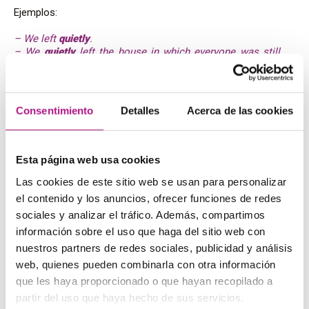
Ejemplos:
– We left
quietly
.
– We
quietly
left the house in which everyone was still
drinking.
Consentimiento
Detalles
Acerca de las cookies
Adverbios de
lugar
Tienden a ir al final. A veces, especialmente en textos
Esta página web usa cookies
narrativos, va en posición inicial.
Las cookies de este sitio web se usan para personalizar
Ejemplos:
el contenido y los anuncios, ofrecer funciones de redes
sociales y analizar el tráfico. Además, compartimos
– She is standing there.
información sobre el uso que haga del sitio web con
– There she stood, looking out of the window.
nuestros partners de redes sociales, publicidad y análisis
web, quienes pueden combinarla con otra información
que les haya proporcionado o que hayan recopilado a
Adverbios de tiempo
partir del uso que haya hecho de sus servicios.