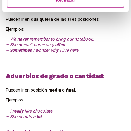
Rechazar
Adverbios de
frecuencia
Pueden ir en
cualquiera de las tres
posiciones.
Ejemplos:
– We
never
remember to bring our notebook.
– She doesn’t come very
often
.
– Sometimes
I wonder why I live here.
Adverbios de grado o
cantidad
:
Pueden ir en posición
media
o
final.
Ejemplos:
– I
really
like chocolate.
– She shouts
a lot
.