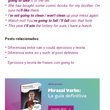
going to take
it to the vet.
She has bought some comic books for my brother. I’m
sure he’
ll like
them.
I
‘m not going to clean / won’t clean
up your mess again.
Watch out! You’
re going to fall /’ll fall
into that hole.
This year
I’ll win
the lottery for sure, I have a hunch.
Posts relacionados:
Diferencias entre can y could, ejercicios y teoría
Diferencia entre so y such: el post definitivo
Ejercicios y teoría de frases con going to