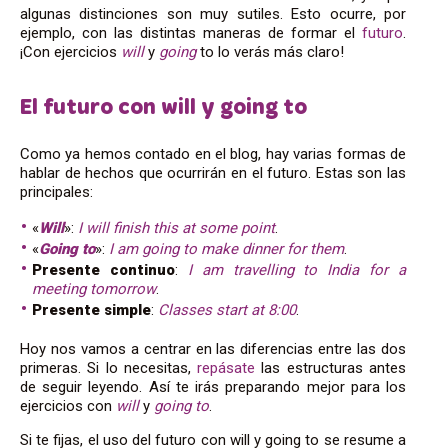
algunas distinciones son muy sutiles. Esto ocurre, por
ejemplo, con las distintas maneras de formar el
futuro
.
¡Con ejercicios
will
y
going
to lo verás más claro!
El futuro con will y going to
Como ya hemos contado en el blog, hay varias formas de
hablar de hechos que ocurrirán en el futuro. Estas son las
principales:
«
Will
»:
I will finish this at some point
.
«
Going
to
»:
I am going to make dinner for them
.
Presente
continuo
:
I am travelling to India for a
meeting tomorrow
.
Presente
simple
:
Classes start at 8:00
.
Hoy nos vamos a centrar en las diferencias entre las dos
primeras. Si lo necesitas,
repásate
las estructuras antes
de seguir leyendo. Así te irás preparando mejor para los
ejercicios con
will
y
going to
.
Si te fijas, el uso del futuro con will y going to se resume a