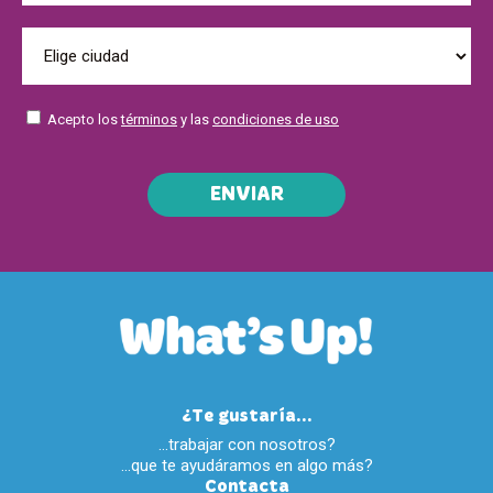
Acepto los
términos
y las
condiciones de uso
ENVIAR
¿Te gustaría...
…trabajar con nosotros?
…que te ayudáramos en algo más?
Contacta