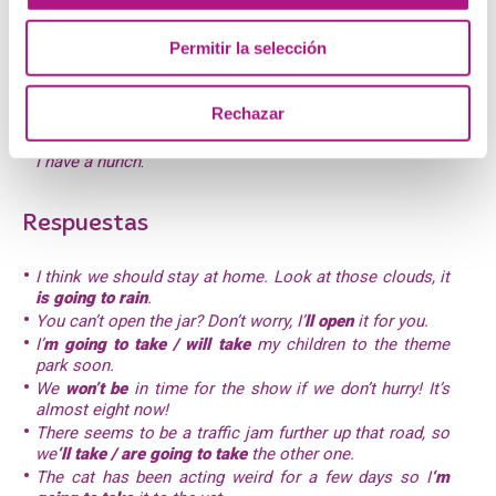
The cat has been acting weird for a few days so I
___________________ (
take
) it to the vet
.
Permitir la selección
She has bought some comic books for my brother. I’m
sure he ______________ (
like
) them
.
I ______________________ (
not
clean
) up your mess again
.
Rechazar
Watch out! You ___________________ (
fall
) into that hole
.
This year I ___________________ (
win
) the lottery for sure,
I have a hunch
.
Respuestas
I think we should stay at home. Look at those clouds, it
is going to rain
.
You can’t open the jar? Don’t worry, I’
ll
open
it for you.
I’
m going to take / will take
my children to the theme
park soon.
We
won’t
be
in time for the show if we don’t hurry! It’s
almost eight now!
There seems to be a traffic jam further up that road, so
we
‘ll take / are going to take
the other one.
The cat has been acting weird for a few days so I
‘m