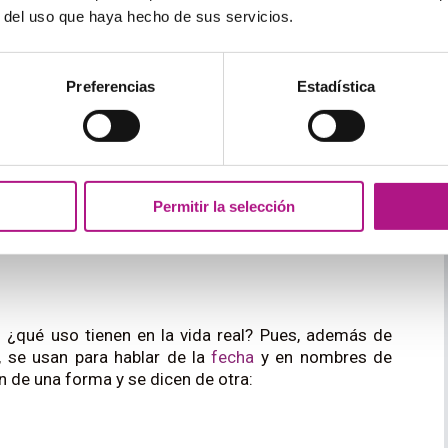
 en palabras, también podemos indicarlo en figuras
r del uso que haya hecho de sus servicios.
 dependerá de la
última
cifra
del número. Fíjate en
Preferencias
Estadística
 forma el ordinal como hemos indicado antes. La
breviatura es «-
nd
».
 que combina con «-
rd
».
«
six
», que lleva «-
th
».
Permitir la selección
 ¿qué uso tienen en la vida real? Pues, además de
, se usan para hablar de la
fecha
y en nombres de
 de una forma y se dicen de otra: