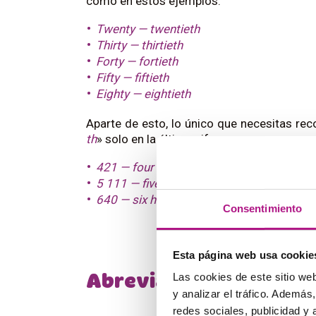
como en estos ejemplos:
Twenty
—
twentieth
Thirty
—
thirtieth
Forty
—
fortieth
Fifty
—
fiftieth
Eighty
—
eightieth
Aparte de esto, lo único que necesitas re
th
» solo en la última cifra:
421
—
four hundred and twenty-first
5 111
—
five thousand, one hundred and e
640
—
six hundred and fortieth
Consentimiento
Esta página web usa cookie
Las cookies de este sitio we
Abreviaturas
y analizar el tráfico. Ademá
redes sociales, publicidad y