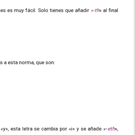
les es muy fácil. Solo tienes que añadir
«
-th
» al final
es a esta norma, que son:
y», esta letra se cambia por «i» y se añade «-
eth
»,