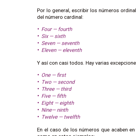
Por lo general, escribir los números ordina
del número cardinal:
Four
— fourth
Six
— sixth
Seven
— seventh
Eleven
— eleventh
Y así con casi todos. Hay varias excepcion
One
—
first
Two
—
second
Three
—
third
Five
—
fifth
Eight
—
eighth
Nine
—
ninth
Twelve
—
twelfth
En el caso de los números que acaben en «