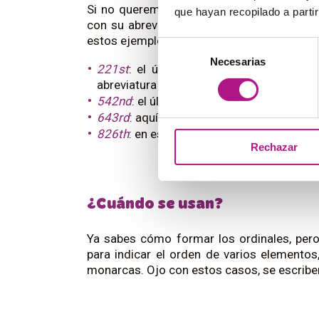
Si no queremos escribir el número entero
que hayan recopilado a parti
con su abreviatura correspondiente. Esta
estos ejemplos:
Selección
Necesarias
de
221st
: el último número es «
one
», que
consentimiento
abreviatura correspondiente es «-
st
».
542nd
: el último número es «
two
», cuya a
643rd
: aquí, el último número es «
three
»,
826th
: en este caso, el último número es 
Rechazar
¿Cuándo se usan?
Ya sabes cómo formar los ordinales, pero
para indicar el orden de varios elementos
monarcas. Ojo con estos casos, se escriben