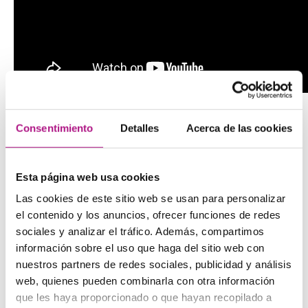
IN AT ON
Consentimiento
Detalles
Acerca de las cookies
Si hay tres preposiciones que causan confusión esas son
in, at y on. Por eso las vamos a tratar en un apartado
Esta página web usa cookies
aparte. Expresan posición en el tiempo o en un lugar.
Las cookies de este sitio web se usan para personalizar
IN
el contenido y los anuncios, ofrecer funciones de redes
sociales y analizar el tráfico. Además, compartimos
Se traduce por dentro de, en. Y se usa para posicionar un
objeto o algo dentro de otro continente cerrado. También
información sobre el uso que haga del sitio web con
se usa para indicar localización geográfica.
nuestros partners de redes sociales, publicidad y análisis
web, quienes pueden combinarla con otra información
I live in Barcelona
– Vivo en Barcelona (localización
geográfica)
que les haya proporcionado o que hayan recopilado a