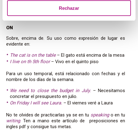
The movie starts at 8 pm
– La película empieza a las 8.
Rechazar
I will visit my family at Christmas
– En Navidad visitaré a
mi familia.
ON
Sobre, encima de. Su uso como expresión de lugar es
evidente en:
The cat is on the table
– El gato está encima de la mesa
I live on th 5th floor
– Vivo en el quinto piso
Para un uso temporal, está relacionado con fechas y el
nombre de los días de la semana.
We need to close the budget in July.
– Necesitamos
concretar el presupuesto en julio.
On Friday I will see Laura.
– El viernes veré a Laura
No te olvides de practicarlas ya se en tu
speaking
o en tu
writing
. Ten a mano este artículo de preposiciones en
ingles pdf y consigue tus metas.