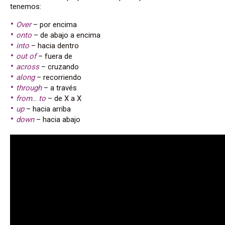
tenemos:
Over
– por encima
onto
– de abajo a encima
into
– hacia dentro
out of
– fuera de
across
– cruzando
along
– recorriendo
through
– a través
from
…
to
– de X a X
up
– hacia arriba
down
– hacia abajo