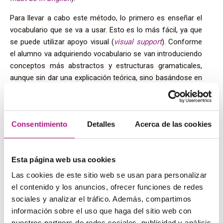
Para llevar a cabo este método, lo primero es enseñar el
vocabulario que se va a usar. Esto es lo más fácil, ya que
se puede utilizar apoyo visual (
visual support
). Conforme
el alumno va adquiriendo vocabulario se van introduciendo
conceptos más abstractos y estructuras gramaticales,
aunque sin dar una explicación teórica, sino basándose en
el uso. Se anima a los alumnos a preguntar las dudas que
tengan, aunque no es necesario, la adquisición del idioma
es natural.
Consentimiento
Detalles
Acerca de las cookies
Este método es el ideal para profesores que no hablan el
idioma de sus alumnos y cuando los alumnos tienen
distintas lenguas maternas. Al ser imposible comunicarse
Esta página web usa cookies
en el idioma materno, se incide en el
esfuerzo
Las cookies de este sitio web se usan para personalizar
comunicativo en inglés
.
el contenido y los anuncios, ofrecer funciones de redes
sociales y analizar el tráfico. Además, compartimos
4. El método de la traducción –
the
información sobre el uso que haga del sitio web con
nuestros partners de redes sociales, publicidad y análisis