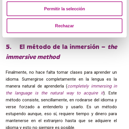
académico en saber cómo funciona la lengua. Aunque
pueda parecer poco práctico, este método sirve a
Permitir la selección
filólogos, traductores o, en general, a alumnos con un
cierto nivel que quieren conocer el inglés en mayor
Rechazar
profundidad.
5. El método de la inmersión –
the
immersive method
Finalmente, no hace falta tomar clases para aprender un
idioma. Sumergirse completamente en la lengua es la
manera natural de aprenderla (
completely immersing in
the language is the natural way to acquire it
). Este
método consiste, sencillamente, en rodearse del idioma y
verse forzado a entenderlo y usarlo. Es un método
estupendo aunque, eso sí, requiere tiempo y dinero para
mantenerse en el extranjero hasta que se adquiere el
idioma y esto no siempre es posible.