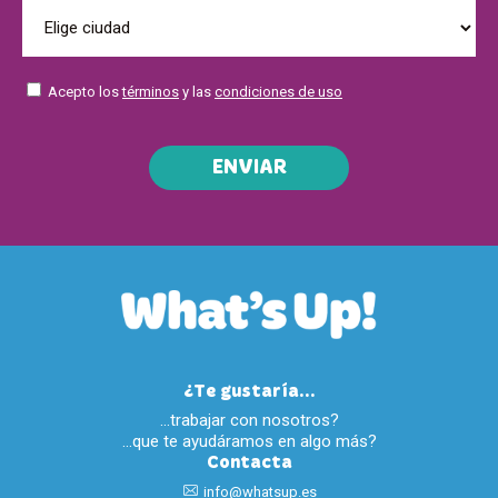
Acepto los
términos
y las
condiciones de uso
ENVIAR
¿Te gustaría...
…trabajar con nosotros?
…que te ayudáramos en algo más?
Contacta
info@whatsup.es