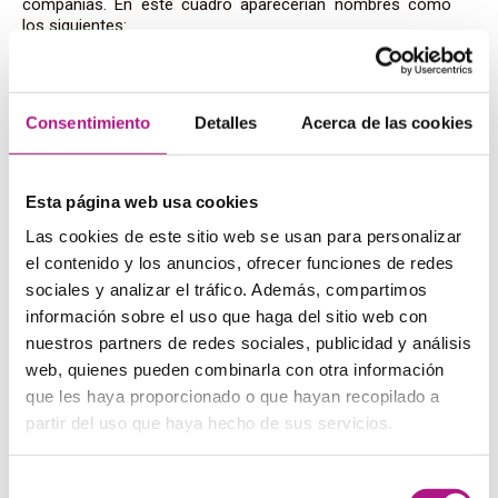
compañías. En este cuadro aparecerían nombres como
los siguientes:
administration
– administración
accounts
– contabilidad
customer service
– atención al cliente
Consentimiento
Detalles
Acerca de las cookies
finance
– Finanzas y administración
Human Resources
– Recursos humanos. El acrónimo
HR es muy común.
Esta página web usa cookies
managing director
– director general
Production Department
– departamento de producción
Las cookies de este sitio web se usan para personalizar
Purchasing Department
– departamento comercial
el contenido y los anuncios, ofrecer funciones de redes
Public relations
– relaciones públicas
sociales y analizar el tráfico. Además, compartimos
Sales department
– departamento de ventas
información sobre el uso que haga del sitio web con
Research & Development
– investigación y desarrollo
nuestros partners de redes sociales, publicidad y análisis
web, quienes pueden combinarla con otra información
que les haya proporcionado o que hayan recopilado a
Expresiones útiles
partir del uso que haya hecho de sus servicios.
full time
– trabajo a tiempo completo
Selección