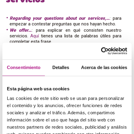
servicios
Regarding your questions about our services,…
: para
empezar a contestar preguntas que nos hayan hecho.
We offer…
: para explicar en qué consisten nuestro
servicios.
Aquí
tienes una lista de palabras útiles para
completar esta frase.
If you wish to improve your sales, our new product…
: si
buscas aumentar tus ventas, nuestro nuevo producto…
Este tipo de frase condicional funciona muy bien.
Consentimiento
Detalles
Acerca de las cookies
Información sobre precios
en inglés comercial
Esta página web usa cookies
Las cookies de este sitio web se usan para personalizar
Our rates vary according to…
: si nuestros precios están
el contenido y los anuncios, ofrecer funciones de redes
sujetos a variación, lo explicaremos así.
sociales y analizar el tráfico. Además, compartimos
As you requested, I enclose a quote for…:
si han
información sobre el uso que haga del sitio web con
solicitado un presupuesto, podemos contestar así.
nuestros partners de redes sociales, publicidad y análisis
Could we ask some questions to make sure what price
range we can consider?
: si no sabemos qué precio fijar
web, quienes pueden combinarla con otra información