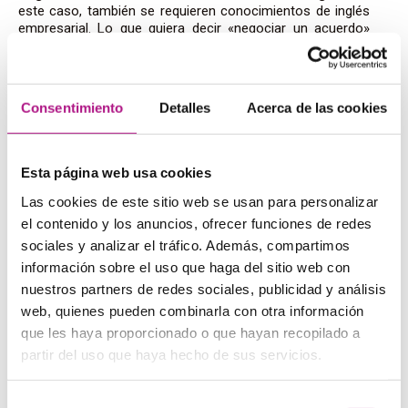
este caso, también se requieren conocimientos de inglés
empresarial. Lo que quiera decir «negociar un acuerdo»
varía, así que no hay una forma concreta de evaluar lo que
es este nivel. Un
C1
en inglés empresarial prácticamente
garantiza que puedas desenvolverte en
cualquier
entorno
, pero puede que incluso un
B2
sea suficiente.
Consentimiento
Detalles
Acerca de las cookies
Asegúrate de averiguar exactamente qué es lo que están
pidiendo antes de decidir qué camino tomar, porque puede
que ni siquiera te haga falta un examen. Hay
formación
específica
destinada al ámbito laboral, pero si tienes
Esta página web usa cookies
necesidades muy concretas, quizás sea más interesante
que busques un
grupo reducido
de gente con tus
Las cookies de este sitio web se usan para personalizar
mismas necesidades o un profesor particular. Incluso hay
el contenido y los anuncios, ofrecer funciones de redes
muchas empresas que están empezando a contratar a
sociales y analizar el tráfico. Además, compartimos
sus propios profesores para impartir la formación en la
información sobre el uso que haga del sitio web con
oficina.
nuestros partners de redes sociales, publicidad y análisis
web, quienes pueden combinarla con otra información
que les haya proporcionado o que hayan recopilado a
¿Cómo se consigue?
partir del uso que haya hecho de sus servicios.
Si necesitas saber qué nivel tienes, Cambridge ofrece una
Selección