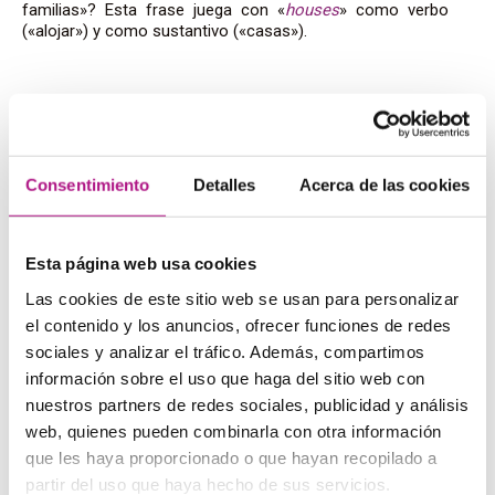
familias»? Esta frase juega con «
houses
» como verbo
(«alojar») y como sustantivo («casas»).
Fat people eat accumulates
Ahora que ya sabes qué esperar, quizás este haya sido
Consentimiento
Detalles
Acerca de las cookies
más fácil. «
Fat
» aquí significa «grasa», no «gordo», y la
palabra «
that
» está omitida, por lo que la traducción sería
«la grasa que come la gente se acumula».
Esta página web usa cookies
Las cookies de este sitio web se usan para personalizar
el contenido y los anuncios, ofrecer funciones de redes
Have the students who failed the exam
sociales y analizar el tráfico. Además, compartimos
take the supplementary
información sobre el uso que haga del sitio web con
nuestros partners de redes sociales, publicidad y análisis
Esta frase juega con el
causativo
y el
presente perfecto
.
web, quienes pueden combinarla con otra información
¿A que al leer la frase te esperabas una pregunta? Pues
que les haya proporcionado o que hayan recopilado a
no, ese «
have
» es un «haz que» causativo, por lo que la
partir del uso que haya hecho de sus servicios.
frase quedaría así: «que los alumnos que suspendieron el