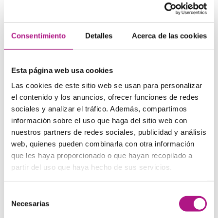
entre parejas.
Blood is thicker than water
– La sangre es más espesa
Consentimiento
Detalles
Acerca de las cookies
que el agua.
Este dicho en inglés
enfatiza la importancia de los lazos
familiares por encima de otras relaciones.
Esta página web usa cookies
Hit the books –
Estudiar con ahínco o estudiar
Las cookies de este sitio web se usan para personalizar
intensamente.
el contenido y los anuncios, ofrecer funciones de redes
Spill the tea
– Contar un chisme o revelar información
sociales y analizar el tráfico. Además, compartimos
interesante
información sobre el uso que haga del sitio web con
Similar a nuestro “Obras son amores y no buenas
nuestros partners de redes sociales, publicidad y análisis
razones”, destaca que lo que hacemos tiene más valor
web, quienes pueden combinarla con otra información
que lo que decimos.
que les haya proporcionado o que hayan recopilado a
Estos
dichos
ingleses
reflejan
valores culturales
partir del uso que haya hecho de sus servicios.
profundos
sobre la amistad y la lealtad, revelando
expectativas sociales importantes en el mundo
anglosajón.
Selección
Necesarias
de
consentimiento