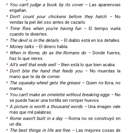
You can’t judge a book by its cover –
Las apariencias
engañan.
Don’t count your chickens before they hatch –
No
vendas la piel del oso antes de cazarlo.
Time flies when you’re having fun –
El tiempo vuela
cuando te diviertes.
The devil is in the details –
El diablo está en los detalles.
Money talks –
El dinero habla.
When in Rome, do as the Romans do –
Donde fueres,
haz lo que vieres.
All’s well that ends well –
Bien está lo que bien acaba.
Don’t bite the hand that feeds you –
No muerdas la
mano que te da de comer.
The squeaky wheel gets the grease –
Quien no llora, no
mama.
You can’t make an omelette without breaking eggs –
No
se puede hacer una tortilla sin romper huevos.
A picture is worth a thousand words –
Una imagen vale
más que mil palabras.
Rome wasn’t built in a day –
Roma no se construyó en
un día.
The best things in life are free –
Las mejores cosas de