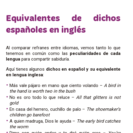
Equivalentes de dichos
españoles en inglés
Al comparar refranes entre idiomas, vemos tanto lo que
tenemos en común como las
peculiaridades de cada
lengua
para compartir sabiduría.
Aquí tienes algunos
dichos en español y su equivalente
en lengua inglesa
:
Más vale pájaro en mano que ciento volando –
A bird in
the hand is worth two in the bush
No es oro todo lo que reluce –
All that glitters is not
gold
En casa del herrero, cuchillo de palo –
The shoemaker’s
children go barefoot
A quien madruga, Dios le ayuda –
The early bird catches
the worm
Dime con quién andas y te diré quién eres –
You’re