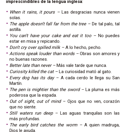
imprescindibles de la lengua inglesa
:
When it rains, it pours –
Las desgracias nunca vienen
solas.
The apple doesn’t fall far from the tree –
De tal palo, tal
astilla.
You can’t have your cake and eat it too –
No puedes
estar en misa y repicando.
Don’t cry over spilled milk –
A lo hecho, pecho.
Actions speak louder than words –
Obras son amores y
no buenas razones.
Better late than never –
Más vale tarde que nunca.
Curiosity killed the cat –
La curiosidad mató al gato.
Every dog has its day –
A cada cerdo le llega su San
Martín.
The pen is mightier than the sword –
La pluma es más
poderosa que la espada.
Out of sight, out of mind –
Ojos que no ven, corazón
que no siente.
Still waters run deep –
Las aguas tranquilas son las
más profundas.
The early bird catches the worm –
A quien madruga,
Dios le ayuda.