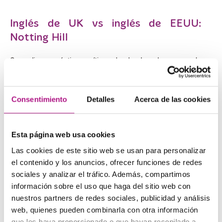
Inglés de UK vs inglés de EEUU:
Notting Hill
Comedia romántica mítica donde las haya, puede
resultarte muy útil para aprender inglés con Netflix ya que
sus protagonistas son inglés y americana
respectivamente. Julia Roberts, y su acento
norteamericano, y Hugh Grant, con su pronunciación
Consentimiento
Detalles
Acerca de las cookies
británica, forman un tándem ideal para comparar
pronunciaciones.
Esta página web usa cookies
Si estás empezando, dibujos animados
Las cookies de este sitio web se usan para personalizar
el contenido y los anuncios, ofrecer funciones de redes
Si tu nivel de inglés es bajo o no te atreves con series con
sociales y analizar el tráfico. Además, compartimos
tramas complicadas puedes optar por ver dibujos
información sobre el uso que haga del sitio web con
animados. La forma en la que hablan va dirigida a los
niños por lo que usan frases cortas, con palabras clave
nuestros partners de redes sociales, publicidad y análisis
que se van repitiendo y con tramas sencillas. ¡Vuelve a la
web, quienes pueden combinarla con otra información
infancia a la vez que aprendes!
que les haya proporcionado o que hayan recopilado a