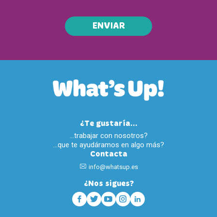
ENVIAR
¿Te gustaría...
…trabajar con nosotros?
…que te ayudáramos en algo más?
Contacta
info@whatsup.es
¿Nos sigues?